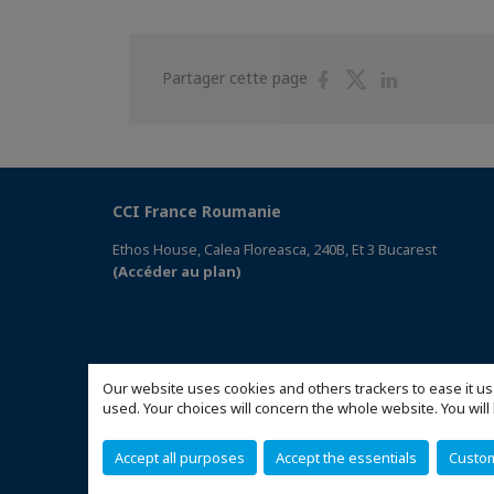
Partager
Partager
Partager
Partager cette page
sur
sur
sur
Facebook
Twitter
Linkedin
CCI France Roumanie
Ethos House, Calea Floreasca, 240B, Et 3 Bucarest
(Accéder au plan)
Our website uses cookies and others trackers to ease it us
used. Your choices will concern the whole website. You w
Accept all purposes
Accept the essentials
Custo