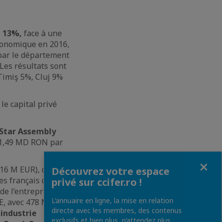
e 13%,
face à une
conomique en 2016,
 par le département
 Les résultats sont
Timiş 5%, Cluj 9%
, le capital privé
 Star Assembly
de 1,49 MD RON par
Fermer
216 M EUR), occupe
Découvrez votre espace
es français de
privé sur ccifer.ro !
e de l’entrepreneur
L’annuaire en ligne, la mise en relation
UE, avec 478 M RON
directe avec les membres, des contenus
industrie
exclusifs et bien plus, n’attendez plus,