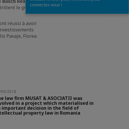
de
Bosch Rexroth
connectez-vous !
ntrôlent le groupe
nt réussi à avoir
 investissements
lis Pavaje, Florea
/09/2018
e law firm MUSAT & ASOCIATII was
volved in a project which materialised in
 important decision in the field of
tellectual property law in Romania