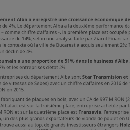
tement Alba a enregistré une croissance économique d
 de 4%. Le département Alba a la deuxième performance é
 – comme chiffre d’affaires -, la première place est occupée
issance de 14%, selon une analyse faite par Ziarul Financiar.
 le contexte où la ville de Bucarest a acquis seulement 2%; 
un déclin de 4%.
roumain a une proportion de 51% dans le business d’Alba
% et les entreprises d’état 2%.
entreprises du département Alba sont
Star Transmision et
te de vitesses de Sebes) avec un chiffre d’affaires en 2016 
ON en 2015.
, fabriquant de plaques en bois, avec un CA de 997 M RON (
Albalact est sur la troisième place, entreprise achetée par l
 M RON et sur la quatrième place est
Transavia
, l’entrepris
, un des plus grands exportateurs de viande de poulet en 
trouve aussi au top, de grands investisseurs étrangers
Holz