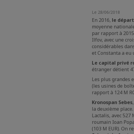
Le 28/06/2018
En 2016,
le dépar
moyenne nationale
par rapport à 2015
Ilfov, avec une cro
considérables dans
et Constanta a eu 
Le capital privé 
étranger détient 47
Les plus grandes 
(les usines de boî
rapport à 124 M R
Kronospan Sebes
la deuxième place. 
Lactalis, avec 527
roumain Ioan Popa
(103 M EUR). On re