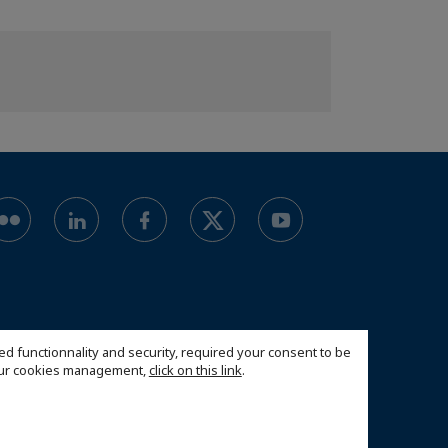
ed functionnality and security, required your consent to be
 our cookies management,
click on this link
.