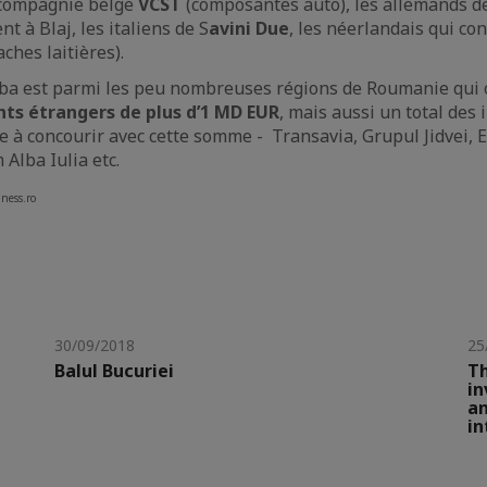
compagnie belge
VCST
(composantes auto), les allemands 
nt à Blaj, les italiens de S
avini Due
, les néerlandais qui co
ches laitières).
ba est parmi les peu nombreuses régions de Roumanie qui o
ts étrangers de plus d’1 MD EUR
, mais aussi un total des
e à concourir avec cette somme - Transavia, Grupul Jidvei, E
Alba Iulia etc.
ness.ro
30/09/2018
25
Balul Bucuriei
Th
in
an
in