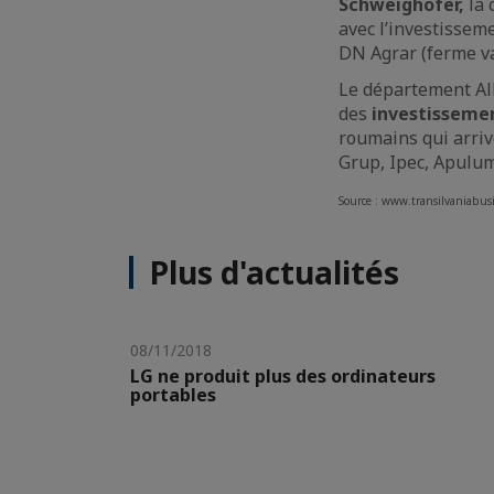
Schweighofer,
la 
avec l’investisseme
DN Agrar (ferme va
Le département Al
des
investissemen
roumains qui arriv
Grup, Ipec, Apulum 
Source : www.transilvaniabusi
Plus d'actualités
08/11/2018
LG ne produit plus des ordinateurs
portables