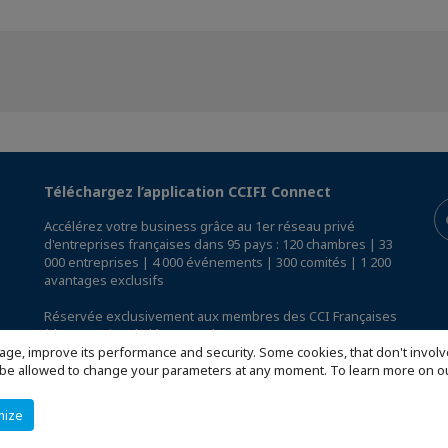
Téléchargez l’application CCIFI Connect
Accélérez votre business grâce au 1er réseau privé
d'entreprises françaises dans 95 pays : 120 chambres | 33
000 entreprises | 4 000 événements | 300 comités | 1 200
avantages exclusifs
Réservée exclusivement aux membres des CCI Françaises
à l'International,
découvrez l'app CCIFI Connect
.
age, improve its performance and security. Some cookies, that don't involv
ill be allowed to change your parameters at any moment. To learn more on
mize