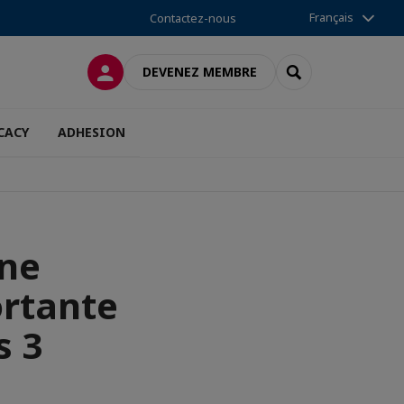
Français
Contactez-nous
CONNEXION
RECHERCHER
DEVENEZ MEMBRE
CACY
ADHESION
une
rtante
s 3