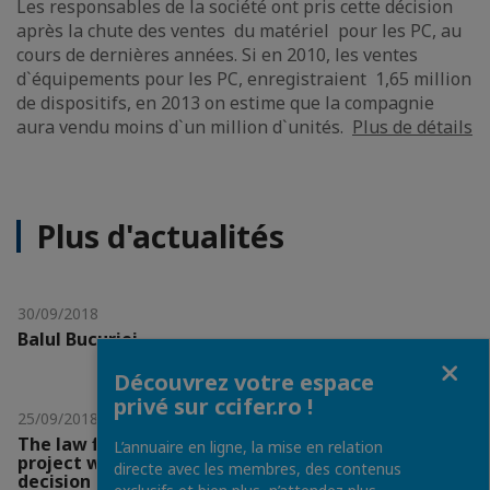
Les responsables de la société ont pris cette décision
après la chute des ventes du matériel pour les PC, au
cours de dernières années. Si en 2010, les ventes
d`équipements pour les PC, enregistraient 1,65 million
de dispositifs, en 2013 on estime que la compagnie
aura vendu moins d`un million d`unités.
Plus de détails
Plus d'actualités
30/09/2018
Balul Bucuriei
Fermer
Découvrez votre espace
privé sur ccifer.ro !
25/09/2018
The law firm MUSAT & ASOCIATII was involved in a
L’annuaire en ligne, la mise en relation
project which materialised in an important
directe avec les membres, des contenus
decision in the field of intellectual property law in