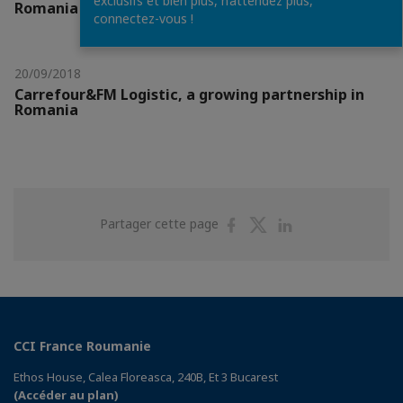
exclusifs et bien plus, n’attendez plus,
Romania
connectez-vous !
20/09/2018
Carrefour&FM Logistic, a growing partnership in
Romania
Partager
Partager
Partager
Partager cette page
sur
sur
sur
Facebook
Twitter
Linkedin
CCI France Roumanie
Ethos House, Calea Floreasca, 240B, Et 3 Bucarest
(Accéder au plan)