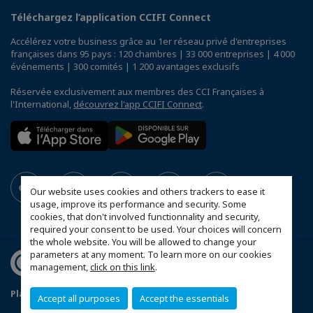
Téléchargez l’application CCIFI Connect
Accélérez votre business grâce au 1er réseau privé d'entreprises
françaises dans 95 pays : 120 chambres | 33 000 entreprises | 4 000
événements | 300 comités | 1 200 avantages exclusifs
Réservée exclusivement aux membres des CCI Françaises à
l'International,
découvrez l'app CCIFI Connect
.
Our website uses cookies and others trackers to ease it
usage, improve its performance and security. Some
cookies, that don't involved functionnality and security,
required your consent to be used. Your choices will concern
the whole website. You will be allowed to change your
parameters at any moment. To learn more on our cookies
management,
click on this link
.
Plan du site
Statut CCIFER
Mentions légales
Accept all purposes
Accept the essentials