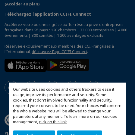
(Accéder au plan)
Téléchargez l’application CCIFI Connect
Accélérez votre business grâce au 1er réseau privé d'entreprises
françaises dans 95 pays : 120 chambres | 33 000 entreprises | 4 000
événements | 300 comités | 1 200 avantages exclusifs
Réservée exclusivement aux membres des CCI Françaises à
l'International,
découvrez l'app CCIFI Connect
.
Our website uses cookies and others trackers to ease it
usage, improve its performance and security. Some
cookies, that don't involved functionnality and security,
required your consent to be used. Your choices will concern
the whole website. You will be allowed to change your
parameters at any moment. To learn more on our cookies
management,
click on this link
.
Plan du site
Statut CCIFER
Mentions légales