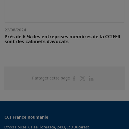
22/08/2024
Près de 6 % des entreprises membres de la CCIFER
sont des cabinets d’avocats
Partager
Partager
Partager
Partager cette page
sur
sur
sur
Facebook
Twitter
Linkedin
CCI France Roumanie
Ethos House, Calea Floreasca, 240B, Et 3 Bucarest