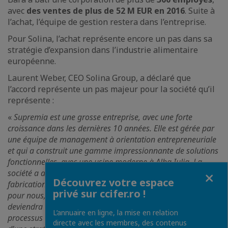
avec
des ventes de plus de 52 M EUR en 2016
. Suite à
l’achat, l’équipe de gestion restera dans l’entreprise.
Pour Solina, l’achat représente encore un pas dans sa
stratégie d’expansion dans l’industrie alimentaire
européenne.
Laurent Weber, CEO Solina Group, a déclaré que
l’accord représente un pas majeur pour la société qu’il
représente :
«
Supremia est une grosse entreprise, avec une forte
croissance dans les dernières 10 années. Elle est gérée par
une équipe de management à orientation entrepreneuriale
et qui a construit une gamme impressionnante de solutions
fonctionnelles, avec une usine moderne à Alba Iulia. La
Fermer
société a aussi développé une chaine stratégique d’achat et
Découvrez votre espace
fabrication de condiments. Cet accord est très important
privé sur ccifer.ro !
pour nous, surtout dans l’Europe de l’Est et Supremia
deviendra notre centre régional. Nous avons entamé un
L’annuaire en ligne, la mise en relation
processus de développement en Europe, par l’intermède
directe avec les membres, des contenus