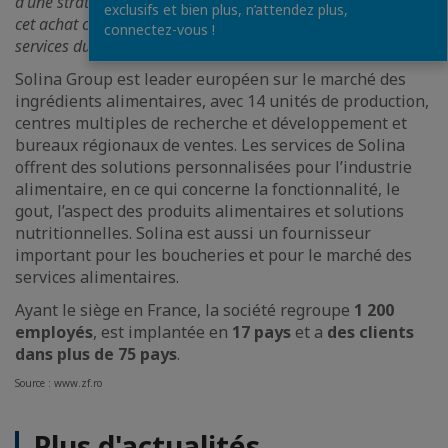
d’une stratégie de croissance sur tous les grands marchés et
exclusifs et bien plus, n’attendez plus,
cet achat convient parfaitement au réseau du centre de
connectez-vous !
services du continent.
», a déclaré Laurent Weber.
Solina Group est leader européen sur le marché des
ingrédients alimentaires, avec 14 unités de production,
centres multiples de recherche et développement et
bureaux régionaux de ventes. Les services de Solina
offrent des solutions personnalisées pour l’industrie
alimentaire, en ce qui concerne la fonctionnalité, le
gout, l’aspect des produits alimentaires et solutions
nutritionnelles. Solina est aussi un fournisseur
important pour les boucheries et pour le marché des
services alimentaires.
Ayant le siège en France, la société regroupe
1 200
employés
, est implantée en
17 pays
et a
des clients
dans plus de 75 pays
.
Source : www.zf.ro
Plus d'actualités