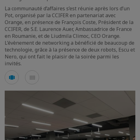
La communauté d’affaires s’est réunie après lors d’un
Pot, organisé par la CCIFER en partenariat avec
Orange, en présence de François Coste, Président de la
CCIFER, de S.E. Laurence Auer, Ambassadrice de France
en Roumanie, et de Liudmila Climoc, CEO Orange.
L’évènement de networking a bénéficié de beaucoup de
technologie, grâce à la présence de deux robots, Escu et
Nero, qui ont fait le plaisir de la soirée parmi les
invités.
Voir
Voir
en
en
mode
mode
carousel
mosaïque