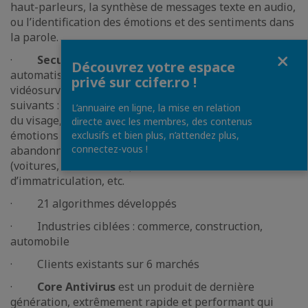
haut-parleurs, la synthèse de messages texte en audio,
ou l’identification des émotions et des sentiments dans
la parole.
Fermer
·
SecurifAI
utilise des algorithmes d’IA qui
Découvrez votre espace
automatisent l’analyse en temps réel des systèmes de
privé sur ccifer.ro !
vidéosurveillance classiques, couvrant les scénarios
suivants : détection, reconnaissance et anonymisation
L’annuaire en ligne, la mise en relation
du visage, détection des impulsions, identification des
directe avec les membres, des contenus
émotions faciales, événements anormaux, bagages
exclusifs et bien plus, n’attendez plus,
connectez-vous !
abandonnés, le suivi des piétons et autres objets
(voitures, animaux, etc.), la lecture du numéro
d’immatriculation, etc.
· 21 algorithmes développés
· Industries ciblées : commerce, construction,
automobile
· Clients existants sur 6 marchés
·
Core Antivirus
est un produit de dernière
génération, extrêmement rapide et performant qui