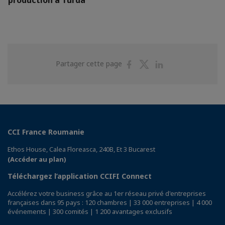
Partager
Partager
Partager
Partager cette page
sur
sur
sur
Facebook
Twitter
Linkedin
CCI France Roumanie
Ethos House, Calea Floreasca, 240B, Et 3 Bucarest
(Accéder au plan)
Téléchargez l’application CCIFI Connect
Accélérez votre business grâce au 1er réseau privé d'entreprises
françaises dans 95 pays : 120 chambres | 33 000 entreprises | 4 000
événements | 300 comités | 1 200 avantages exclusifs