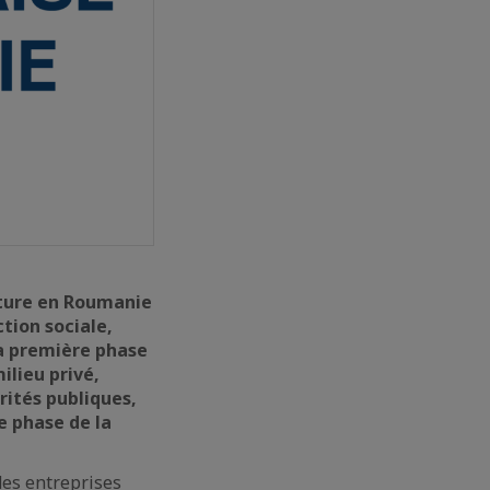
lture en Roumanie
ction sociale,
la première phase
ilieu privé,
rités publiques,
e phase de la
des entreprises