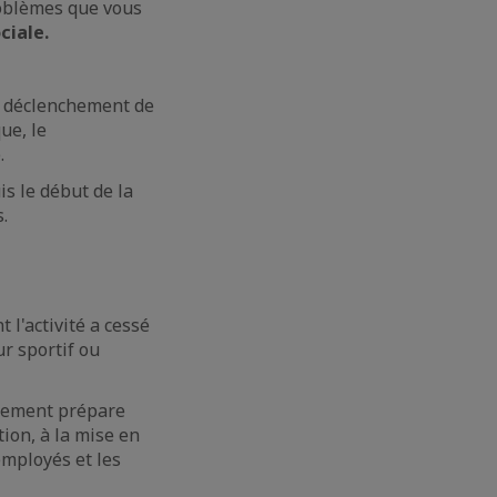
roblèmes que vous
ciale.
e déclenchement de
ue, le
.
is le début de la
.
 l'activité a cessé
ur sportif ou
rnement prépare
ion, à la mise en
 employés et les