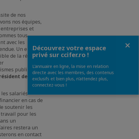
site de nos
ivons nos équipes,
 entreprises et
 sommes tous
Fermer
nt avec les
Découvrez votre espace
ttendue. Un enjeu
privé sur ccifer.ro !
ible de la réalité
er
L’annuaire en ligne, la mise en relation
nismes publics, y
directe avec les membres, des contenus
résident de la
exclusifs et bien plus, n’attendez plus,
connectez-vous !
 les salariés
financier en cas de
de soutenir les
travail pour les
dans un
faires restera un
sterons en contact