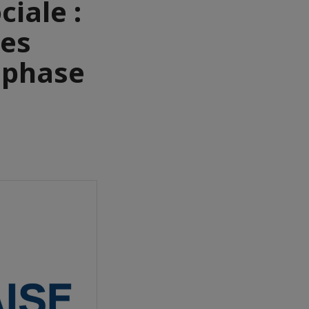
ciale :
ces
 phase