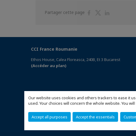
Partager
Partager
Partager
Partager cette page
sur
sur
sur
Facebook
Twitter
Linkedin
CCI France Roumanie
Ethos House, Calea Floreasca, 240B, Et 3 Bucarest
(Accéder au plan)
Our website uses cookies and others trackers to ease it us
used. Your choices will concern the whole website. You w
Accept all purposes
Accept the essentials
Custo