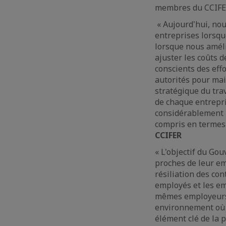
membres du CCIFER,
« Aujourd'hui, nou
entreprises lorsqu
lorsque nous améli
ajuster les coûts 
conscients des eff
autorités pour mai
stratégique du trav
de chaque entrepri
considérablement l'
compris en termes 
CCIFER
« L'objectif du Gou
proches de leur em
résiliation des con
employés et les em
mêmes employeurs q
environnement où il
élément clé de la 