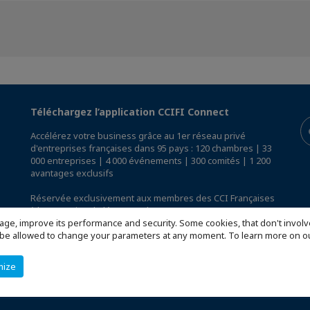
Téléchargez l’application CCIFI Connect
Accélérez votre business grâce au 1er réseau privé
d'entreprises françaises dans 95 pays : 120 chambres | 33
000 entreprises | 4 000 événements | 300 comités | 1 200
avantages exclusifs
Réservée exclusivement aux membres des CCI Françaises
à l'International,
découvrez l'app CCIFI Connect
.
age, improve its performance and security. Some cookies, that don't involv
ill be allowed to change your parameters at any moment. To learn more on
mize