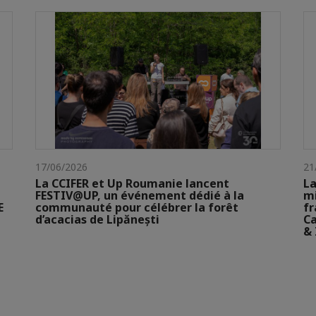
17/06/2026
21
La CCIFER et Up Roumanie lancent
La
FESTIV@UP, un événement dédié à la
mi
E
communauté pour célébrer la forêt
fr
d’acacias de Lipănești
Ca
& 