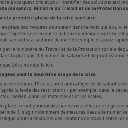
ondre à vos questions et pour identifier des solutions aux p
eta Alexandru, Ministre du Travail et de la Protection so
ns la première phase de la crise sanitaire
en place des mesures de soutien dans le mois qui a suivi l
impact qu'elles ont eu sur le milieu économique a été bénéfiq
issant cette assistance de manière simple et assez rapide
par le ministère du Travail et de la Protection sociale depu
dans la pratique, 1,8 million de salariés et de professionnels
ique (plus de détails
ici
).
sagées pour la deuxième étape de la crise
ue continuera d'être accordé aux catégories de salariés dont
après la levée des restrictions - par exemple, dans le secte
ecteur aérien, dans les maternelles et les écoles.
en place seront poursuivies par de nouvelles que le gouve
période. Il s'agit notamment de mesures liées à la numérisat
ridique pour la flexibilité des relations de travail entre les