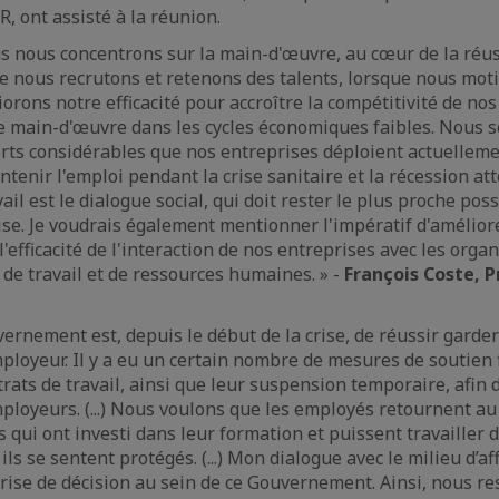
 ont assisté à la réunion.
s nous concentrons sur la main-d'œuvre, au cœur de la réus
e nous recrutons et retenons des talents, lorsque nous mot
orons notre efficacité pour accroître la compétitivité de nos
de main-d'œuvre dans les cycles économiques faibles. Nous
orts considérables que nos entreprises déploient actuelleme
ntenir l'emploi pendant la crise sanitaire et la récession a
ail est le dialogue social, qui doit rester le plus proche poss
se. Je voudrais également mentionner l'impératif d'amélior
efficacité de l'interaction de nos entreprises avec les orga
de travail et de ressources humaines. » -
François Coste, P
vernement est, depuis le début de la crise, de réussir garder
ployeur. Il y a eu un certain nombre de mesures de soutien 
trats de travail, ainsi que leur suspension temporaire, afin 
ployeurs. (...) Nous voulons que les employés retournent au 
ui ont investi dans leur formation et puissent travailler 
s se sentent protégés. (...) Mon dialogue avec le milieu d’af
prise de décision au sein de ce Gouvernement. Ainsi, nous re