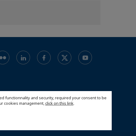
ed functionnality and security, required your consent to be
 our cookies management,
click on this link
.