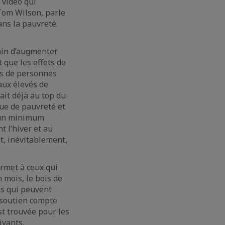
 vidéo qui
Tom Wilson, parle
ans la pauvreté.
ain d’augmenter
 que les effets de
ns de personnes
aux élevés de
it déjà au top du
que de pauvreté et
d’un minimum
t l’hiver et au
t, inévitablement,
rmet à ceux qui
 mois, le bois de
ns qui peuvent
e soutien compte
st trouvée pour les
ivants.