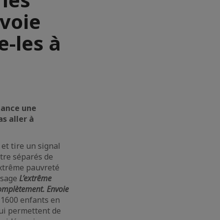
voie
e-les à
lance une
s aller à
et tire un signal
être séparés de
’extrême pauvreté
essage
L’extrême
complètement. Envoie
r 1600 enfants en
qui permettent de