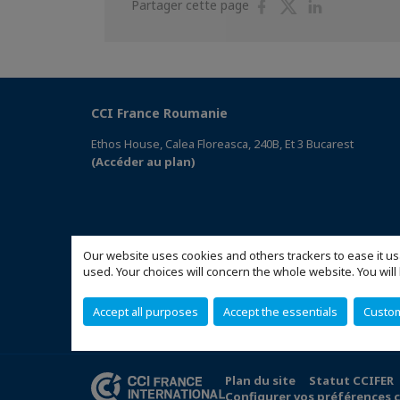
Partager
Partager
Partager
Partager cette page
sur
sur
sur
Facebook
Twitter
Linkedin
CCI France Roumanie
Ethos House, Calea Floreasca, 240B, Et 3 Bucarest
(Accéder au plan)
Our website uses cookies and others trackers to ease it us
used. Your choices will concern the whole website. You w
Accept all purposes
Accept the essentials
Custo
Plan du site
Statut CCIFER
Configurer vos préférences 