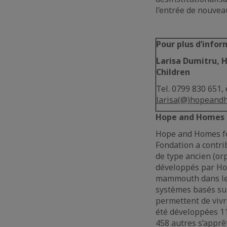
l’entrée de nouvea
Pour plus d’infor
Larisa Dumitru
, 
Children
Tel. 0799 830 651, 
larisa(@)hopeand
Hope and Homes 
Hope and Homes for
Fondation a contri
de type ancien (or
développés par Hop
mammouth dans lesq
systèmes basés sur
permettent de vivre
été développées 11
458 autres s’apprê