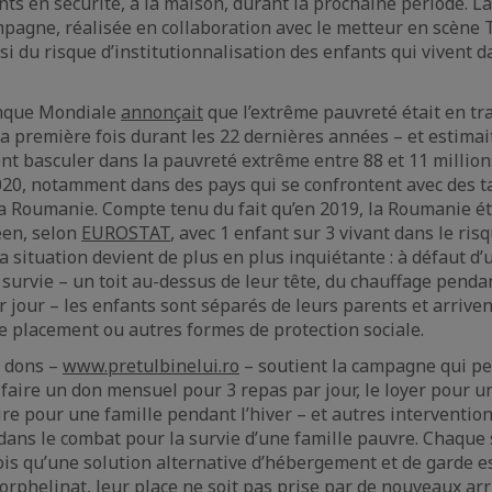
nts en sécurité, à la maison, durant la prochaine période. La
agne, réalisée en collaboration avec le metteur en scène 
si du risque d’institutionnalisation des enfants qui vivent d
nque Mondiale
annonçait
que l’extrême pauvreté était en tr
la première fois durant les 22 dernières années – et estimait
nt basculer dans la pauvreté extrême entre 88 et 11 millio
20, notamment dans des pays qui se confrontent avec des t
 Roumanie. Compte tenu du fait qu’en 2019, la Roumanie éta
en, selon
EUROSTAT
, avec 1 enfant sur 3 vivant dans le ris
 la situation devient de plus en plus inquiétante : à défaut 
survie – un toit au-dessus de leur tête, du chauffage pendan
 jour – les enfants sont séparés de leurs parents et arriven
e placement ou autres formes de protection sociale.
 dons –
www.pretulbinelui.ro
– soutient la campagne qui pe
 faire un don mensuel pour 3 repas par jour, le loyer pour un
re pour une famille pendant l’hiver – et autres interventio
e dans le combat pour la survie d’une famille pauvre. Chaqu
is qu’une solution alternative d’hébergement et de garde e
orphelinat, leur place ne soit pas prise par de nouveaux arr