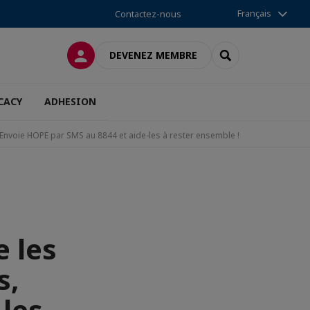
Français
Contactez-nous
CONNEXION
RECHERCHER
DEVENEZ MEMBRE
CACY
ADHESION
Envoie HOPE par SMS au 8844 et aide-les à rester ensemble !
e les
s,
 les