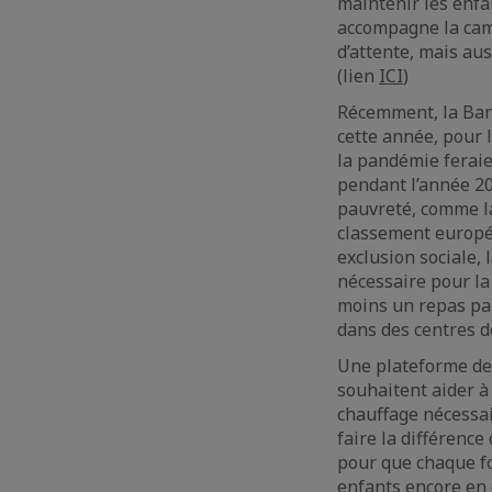
maintenir les enfa
accompagne la camp
d’attente, mais aus
(lien
ICI
)
Récemment, la Ba
cette année, pour 
la pandémie feraie
pendant l’année 20
pauvreté, comme la
classement europé
exclusion sociale,
nécessaire pour la 
moins un repas par
dans des centres d
Une plateforme de
souhaitent aider à
chauffage nécessai
faire la différenc
pour que chaque fo
enfants encore en 