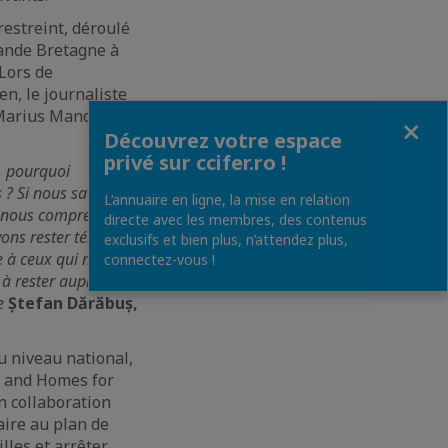
restreint, déroulé
rande Bretagne à
 Lors de
n, le journaliste
Marius Manole et
Fermer
Découvrez votre espace
privé sur ccifer.ro !
, pourquoi
s ? Si nous savons
L’annuaire en ligne, la mise en relation
 si nous comprenons
directe avec les membres, des contenus
vons rester témoins
exclusifs et bien plus, n’attendez plus,
e à ceux qui nous
connectez-vous !
 à rester auprès de
re
Ștefan Dărăbuș,
u niveau national,
e and Homes for
n collaboration
aire au plan de
lles et arrêter