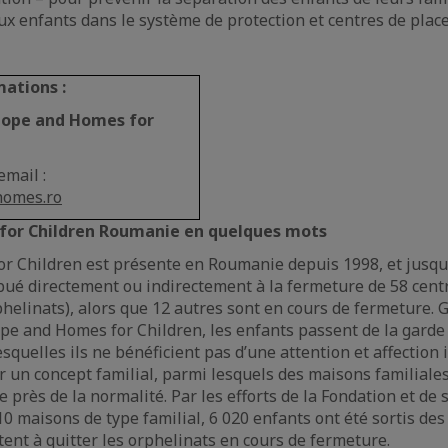
ux enfants dans le système de protection et centres de plac
mations :
Hope and Homes for
email :
homes.ro
for Children Roumanie en quelques mots
 Children est présente en Roumanie depuis 1998, et jusqu’
bué directement ou indirectement à la fermeture de 58 cen
phelinats), alors que 12 autres sont en cours de fermeture. 
e and Homes for Children, les enfants passent de la garde 
uelles ils ne bénéficient pas d’une attention et affection i
 un concept familial, parmi lesquels des maisons familiales
 près de la normalité. Par les efforts de la Fondation et de
0 maisons de type familial, 6 020 enfants ont été sortis des
tent à quitter les orphelinats en cours de fermeture.