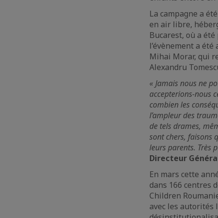
La campagne a été 
en air libre, héb
Bucarest, où a été
l’évènement a été
Mihai Morar, qui 
Alexandru Tomesc
« Jamais nous ne po
accepterions-nous ce
combien les conséque
l’ampleur des traum
de tels drames, même
sont chers, faisons 
leurs parents. Très 
Directeur Généra
En mars cette anné
dans 166 centres 
Children Roumanie 
avec les autorités
désinstitutionalisa