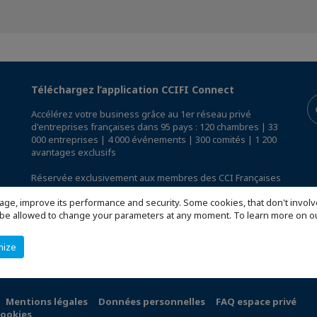
Téléchargez l’application CCIFI Connect
Accélérez votre business grâce au 1er réseau privé
d'entreprises françaises dans 95 pays : 120 chambres | 33
000 entreprises | 4 000 événements | 300 comités | 1 200
avantages exclusifs
Réservée exclusivement aux membres des CCI Françaises
à l'International,
découvrez l'app CCIFI Connect
.
age, improve its performance and security. Some cookies, that don't involv
ill be allowed to change your parameters at any moment. To learn more on
mize
Mentions légales
Données personnelles
FAQ espace privé
cookies