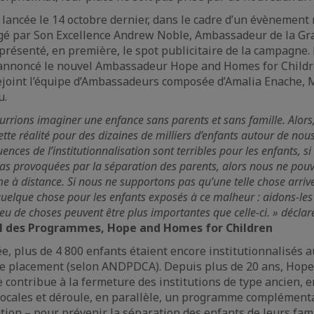
lancée le 14 octobre dernier, dans le cadre d’un évènement 
ergé par Son Excellence Andrew Noble, Ambassadeur de la G
 présenté, en première, le spot publicitaire de la campagne.
 annoncé le nouvel Ambassadeur Hope and Homes for Childre
rejoint l’équipe d’Ambassadeurs composée d’Amalia Enache, 
u.
urrions imaginer une enfance sans parents et sans famille. Alors
tte réalité pour des dizaines de milliers d’enfants autour de nou
nces de l’institutionnalisation sont terribles pour les enfants,
as provoquées par la séparation des parents, alors nous ne pou
 à distance. Si nous ne supportons pas qu’une telle chose arriv
quelque chose pour les enfants exposés à ce malheur : aidons-les
peu de choses peuvent être plus importantes que celle-ci. » décla
l des Programmes, Hope and Homes for Children
e, plus de 4 800 enfants étaient encore institutionnalisés a
de placement (selon ANDPDCA). Depuis plus de 20 ans, Hop
contribue à la fermeture des institutions de type ancien, e
 locales et déroule, en parallèle, un programme complément
tion – pour prévenir la séparation des enfants de leurs fami