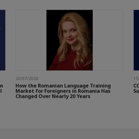
20/07/2026
15
gn
How the Romanian Language Training
CC
l
Market for Foreigners in Romania Has
Su
Changed Over Nearly 20 Years