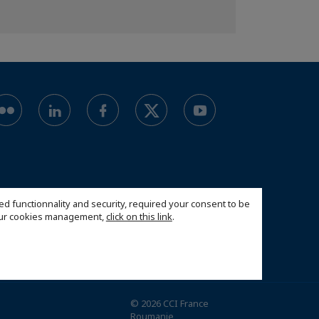
ed functionnality and security, required your consent to be
 our cookies management,
click on this link
.
© 2026 CCI France
Roumanie