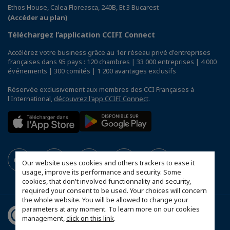
Ethos House, Calea Floreasca, 240B, Et 3 Bucarest
(Accéder au plan)
Téléchargez l’application CCIFI Connect
Accélérez votre business grâce au 1er réseau privé d'entreprises
françaises dans 95 pays : 120 chambres | 33 000 entreprises | 4 000
événements | 300 comités | 1 200 avantages exclusifs
Réservée exclusivement aux membres des CCI Françaises à
l'International,
découvrez l'app CCIFI Connect
.
Our website uses cookies and others trackers to ease it
usage, improve its performance and security. Some
cookies, that don't involved functionnality and security,
required your consent to be used. Your choices will concern
the whole website. You will be allowed to change your
parameters at any moment. To learn more on our cookies
management,
click on this link
.