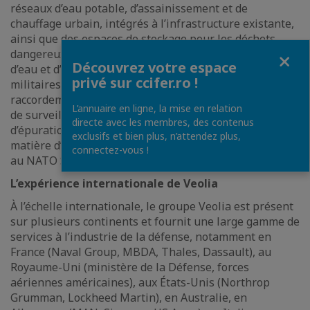
réseaux d’eau potable, d’assainissement et de
chauffage urbain, intégrés à l’infrastructure existante,
ainsi que des espaces de stockage pour les déchets
Fermer
dangereux. L’entreprise assure également des services
Découvrez votre espace
d’eau et d’assainissement pour diverses unités
privé sur ccifer.ro !
militaires locales, en réalisant des travaux de
raccordement aux réseaux d’eau, ainsi que des services
L’annuaire en ligne, la mise en relation
de surveillance et de maintenance pour la station
directe avec les membres, des contenus
d’épuration de l’unité militaire UM 01495 Cincu. En
exclusifs et bien plus, n’attendez plus,
matière d’accréditations, Veolia Roumanie est inscrite
connectez-vous !
au NATO Support and Procurement Agency Source File.
L’expérience internationale de Veolia
À l’échelle internationale, le groupe Veolia est présent
sur plusieurs continents et fournit une large gamme de
services à l’industrie de la défense, notamment en
France (Naval Group, MBDA, Thales, Dassault), au
Royaume-Uni (ministère de la Défense, forces
aériennes américaines), aux États-Unis (Northrop
Grumman, Lockheed Martin), en Australie, en