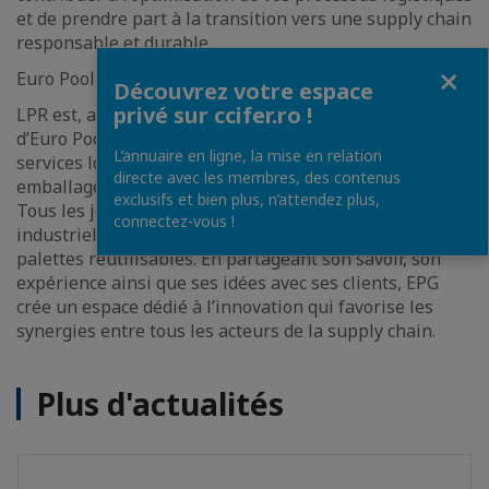
et de prendre part à la transition vers une supply chain
responsable et durable.
Fermer
Euro Pool Group
Découvrez votre espace
privé sur ccifer.ro !
LPR est, avec Euro Pool Systems (EPS), une division
d’Euro Pool Group (EPG). EPG est un fournisseur de
L’annuaire en ligne, la mise en relation
services logistiques, leader européen sur le secteur des
directe avec les membres, des contenus
emballages standards récupérables et réutilisables.
exclusifs et bien plus, n’attendez plus,
Tous les jours, producteurs, transporteurs et
connectez-vous !
industriels bénéficient des avantages des bacs et
palettes réutilisables. En partageant son savoir, son
expérience ainsi que ses idées avec ses clients, EPG
crée un espace dédié à l’innovation qui favorise les
synergies entre tous les acteurs de la supply chain.
Plus d'actualités