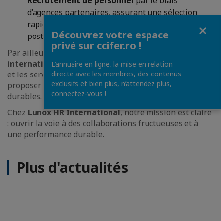
Recrutement de personnel
par le biais
d’agences partenaires, assurant une sélection
rapide et efficace des candidats adaptés à chaque
Fermer
Découvrez votre espace
poste.
privé sur ccifer.ro !
Par ailleurs, nous faisons partie d’un
groupe
international
actif dans la construction, la logistique
L’annuaire en ligne, la mise en relation
et les services associés, ce qui nous permet de
directe avec les membres, des contenus
exclusifs et bien plus, n’attendez plus,
proposer à nos clients des solutions intégrées et
connectez-vous !
durables.
Chez
Lunox HR International
, notre mission est claire
: ouvrir la voie à des collaborations fructueuses et à
une performance durable.
Plus d'actualités