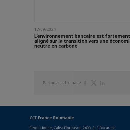
17/09/2024
L’environnement bancaire est fortemen
aligné sur la transition vers une économ
neutre en carbone
Partager
Partager
Partager
Partager cette page
sur
sur
sur
Facebook
Twitter
Linkedin
CCI France Roumanie
Ethos House, Calea Floreasca, 240B, Et 3 Bucarest