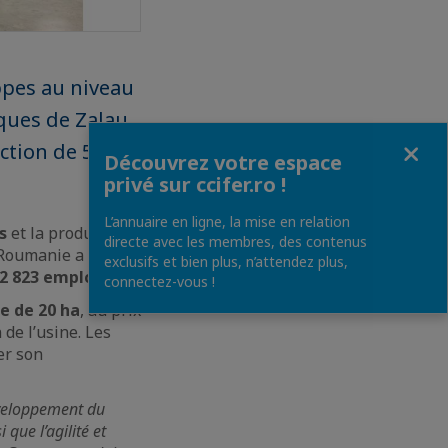
ppes au niveau
iques de Zalau
Fermer
ction de 50%,
Découvrez votre espace
privé sur ccifer.ro !
L’annuaire en ligne, la mise en relation
s
et la production
directe avec les membres, des contenus
 Roumanie a eu en
exclusifs et bien plus, n’attendez plus,
 2 823 employés.
connectez-vous !
e de 20 ha
, au prix
 de l’usine. Les
er son
développement du
que l’agilité et