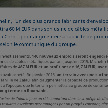
elin, l’un des plus grands fabricants d’envelo
tira 60 M EUR dans son usine de câbles métall
au Cord – pour augmenter sa capacité de produ
, selon le communiqué du groupe.
d’investissements,
140 nouveaux emplois seront engendré
nnes de câbles métalliques par an, jusqu’en 2019. Michelin
affaires de
467 M EUR et un profit net de 16,7 M EUR, avec
 avait acheté, fin janvier 2013,
un terrain avec une surfac
la ville de Zalau, afin d’augmenter la capacité de production
nt à l’époque, que le terrain permettra au groupe de continu
long terme en Roumanie.
 l’usine de Zalau a joué un rôle important dans la stratégie de 
 résultats excellents accompagnés par un progrès constant, ainsi 