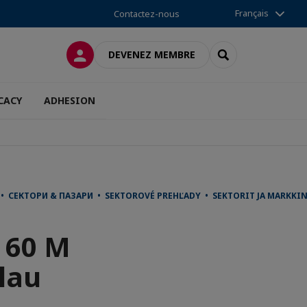
Français
Contactez-nous
CONNEXION
RECHERCHER
DEVENEZ MEMBRE
CACY
ADHESION
JE • СЕКТОРИ & ПАЗАРИ • SEKTOROVÉ PREHĽADY • SEKTORIT JA MAR
 60 M
lau