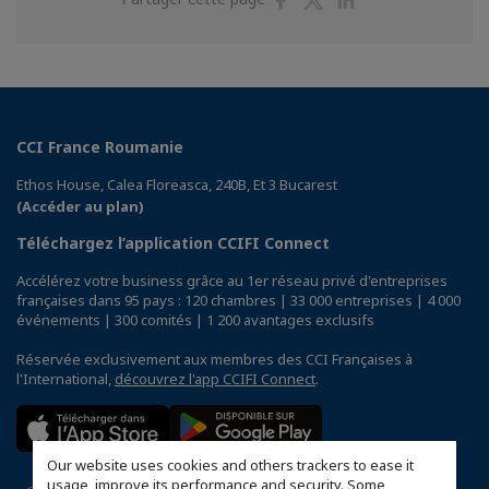
sur
sur
sur
Facebook
Twitter
Linkedin
CCI France Roumanie
Ethos House, Calea Floreasca, 240B, Et 3 Bucarest
(Accéder au plan)
Téléchargez l’application CCIFI Connect
Accélérez votre business grâce au 1er réseau privé d'entreprises
françaises dans 95 pays : 120 chambres | 33 000 entreprises | 4 000
événements | 300 comités | 1 200 avantages exclusifs
Réservée exclusivement aux membres des CCI Françaises à
l'International,
découvrez l'app CCIFI Connect
.
Our website uses cookies and others trackers to ease it
usage, improve its performance and security. Some