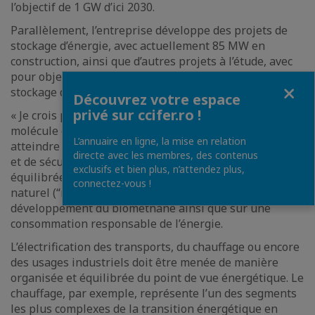
l’objectif de 1 GW d’ici 2030.
Parallèlement, l’entreprise développe des projets de
stockage d’énergie, avec actuellement 85 MW en
construction, ainsi que d’autres projets à l’étude, avec
pour objectif d’atteindre 300 MW de capacités de
Fermer
stockage d’ici 2030.
Découvrez votre espace
privé sur ccifer.ro !
« Je crois profondément à la complémentarité entre la
molécule de gaz naturel et l’électron. La Roumanie peut
L’annuaire en ligne, la mise en relation
atteindre ses objectifs de décarbonation, d’accessibilité
directe avec les membres, des contenus
et de sécurité énergétique grâce à une transition
exclusifs et bien plus, n’attendez plus,
équilibrée combinant l’électricité (“électrons”) et le gaz
connectez-vous !
naturel (“molécules”), avec un accent particulier sur le
développement du biométhane ainsi que sur une
consommation responsable de l’énergie.
L’électrification des transports, du chauffage ou encore
des usages industriels doit être menée de manière
organisée et équilibrée du point de vue énergétique. Le
chauffage, par exemple, représente l’un des segments
les plus complexes de la transition énergétique en