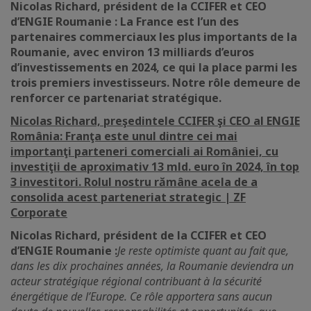
Nicolas Richard, président de la CCIFER et CEO
d’ENGIE Roumanie : La France est l’un des
partenaires commerciaux les plus importants de la
Roumanie, avec environ 13 milliards d’euros
d’investissements en 2024, ce qui la place parmi les
trois premiers investisseurs. Notre rôle demeure de
renforcer ce partenariat stratégique.
Nicolas Richard, preşedintele CCIFER şi CEO al ENGIE
România: Franţa este unul dintre cei mai
importanţi parteneri comerciali ai României, cu
investiţii de aproximativ 13 mld. euro în 2024, în top
3 investitori. Rolul nostru rămâne acela de a
consolida acest parteneriat strategic | ZF
Corporate
Nicolas Richard, président de la CCIFER et CEO
d’ENGIE Roumanie :
Je reste optimiste quant au fait que,
dans les dix prochaines années, la Roumanie deviendra un
acteur stratégique régional contribuant à la sécurité
énergétique de l’Europe. Ce rôle apportera sans aucun