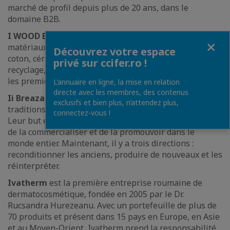
marché de profil depuis plus de 20 ans, dans le
domaine B2B.
I WOOD BE
est un atelier où se rencontrent les
Fermer
matériaux les plus chauds et les plus appréciés : bois,
Découvrez votre espace
coton, céramique et cuir. Il est né de projets créatifs de
privé sur ccifer.ro !
recyclage, dans le but de sensibiliser aux ressources,
les premiers produits étant créés à partir de déchets.
L’annuaire en ligne, la mise en relation
directe avec les membres, des contenus
Ii Breaza
est né en 2014, dans le désir de perpétuer les
exclusifs et bien plus, n’attendez plus,
traditions locales et de les montrer au monde entier.
connectez-vous !
Leur but était de ne pas laisser ia tomber dans l’oubli,
de la commercialiser et de la promouvoir dans le
monde entier. Maintenant, il y a trois directions :
reconditionner les anciens, produire de nouveaux et les
réinterpréter.
Ivatherm
est la première entreprise roumaine de
dermatocosmétique, fondée en 2005 par le Dr.
Rucsandra Hurezeanu. Avec un portefeuille de plus de
70 produits et présent dans 15 pays en Europe, en Asie
et au Moyen-Orient, Ivatherm prend la responsabilité