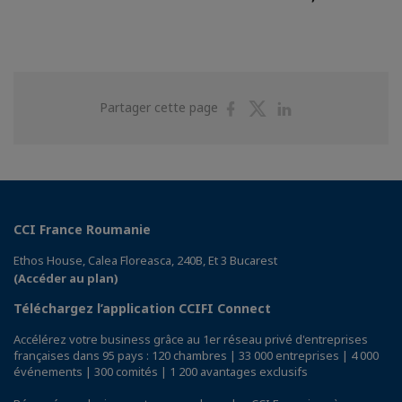
Partager
Partager
Partager
Partager cette page
sur
sur
sur
Facebook
Twitter
Linkedin
CCI France Roumanie
Ethos House, Calea Floreasca, 240B, Et 3 Bucarest
(Accéder au plan)
Téléchargez l’application CCIFI Connect
Accélérez votre business grâce au 1er réseau privé d'entreprises
françaises dans 95 pays : 120 chambres | 33 000 entreprises | 4 000
événements | 300 comités | 1 200 avantages exclusifs