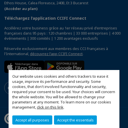
Ethos House, Calea Floreasca, 240B, Et 3 Bucarest
(Accéder au plan)
Téléchargez l’application CCIFI Connect
Accélérez votre business grâce au 1er réseau privé d'entreprises
françaises dans 95 pays : 120 chambres | 33 000 entreprises | 4 000
événements | 300 comités | 1 200 avantages exclusifs
Réservée exclusivement aux membres des CCI Françaises à
l'International,
découvrez l'app CCIFI Connect
.
Our website uses cookies and others trackers to ease it
usage, improve its performance and security. Some
cookies, that don't involved functionnality and security,
required your consent to be used. Your choices will concern
the whole website. You will be allowed to change your
parameters at any moment. To learn more on our cookies
management,
click on this link
.
Accept all purposes
Accept the essentials