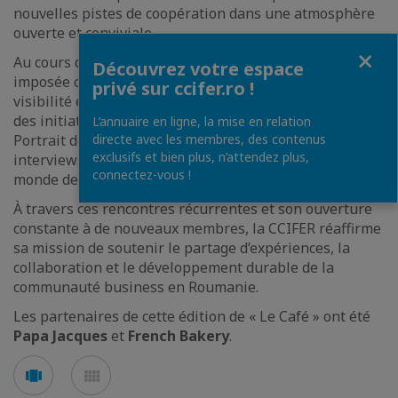
nouvelles pistes de coopération dans une atmosphère
ouverte et conviviale.
Fermer
Au cours de ses 30 années d’activité, la CCIFER s’est
Découvrez votre espace
imposée comme un véritable hub de connexion, de
privé sur ccifer.ro !
visibilité et de promotion pour ses membres, à travers
des initiatives telles que « L’Espace Membres », «
L’annuaire en ligne, la mise en relation
Portrait de Membre », des newsletters, podcasts,
directe avec les membres, des contenus
exclusifs et bien plus, n’attendez plus,
interviews et événements thématiques dédiés au
connectez-vous !
monde des affaires.
À travers ces rencontres récurrentes et son ouverture
constante à de nouveaux membres, la CCIFER réaffirme
sa mission de soutenir le partage d’expériences, la
collaboration et le développement durable de la
communauté business en Roumanie.
Les partenaires de cette édition de « Le Café » ont été
Papa Jacques
et
French Bakery
.
Voir
Voir
en
en