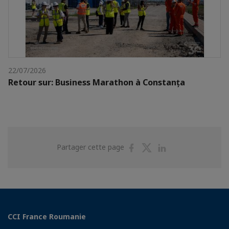
22/07/2026
Retour sur: Business Marathon à Constanța
Partager
Partager
Partager
Partager cette page
sur
sur
sur
Facebook
Twitter
Linkedin
CCI France Roumanie