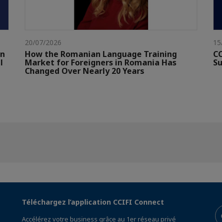
20/07/2026
15
gn
How the Romanian Language Training
CC
l
Market for Foreigners in Romania Has
Su
Changed Over Nearly 20 Years
Téléchargez l’application CCIFI Connect
Accélérez votre business grâce au 1er réseau privé