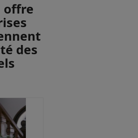
 offre
rises
rennent
ité des
els