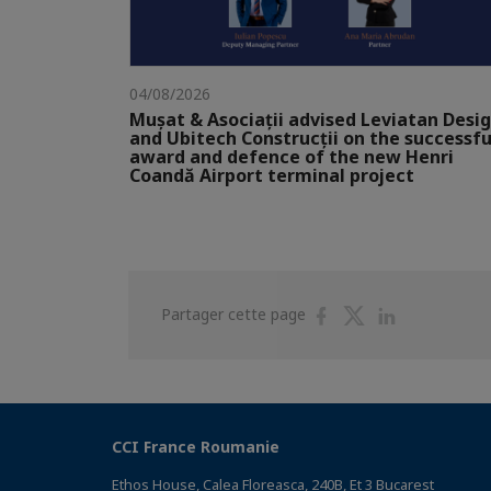
04/08/2026
Mușat & Asociații advised Leviatan Desi
and Ubitech Construcții on the successfu
award and defence of the new Henri
Coandă Airport terminal project
Partager
Partager
Partager
Partager cette page
sur
sur
sur
Facebook
Twitter
Linkedin
CCI France Roumanie
Ethos House, Calea Floreasca, 240B, Et 3 Bucarest