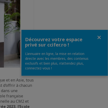
Fermer
Découvrez votre espace
privé sur ccifer.ro !
L’annuaire en ligne, la mise en relation
directe avec les membres, des contenus
exclusifs et bien plus, n’attendez plus,
connectez-vous !
ue et en Asie, tous
 d’offrir à chacun
e, dans une
ole française
ernelle au CM2 et
rée 2023, l’Ecole