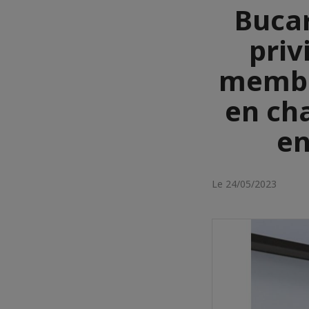
Bucar
priv
membre
en cha
en
Le 24/05/2023