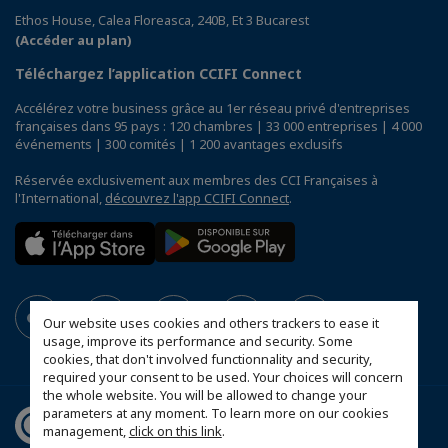
Ethos House, Calea Floreasca, 240B, Et 3 Bucarest
(Accéder au plan)
Téléchargez l’application CCIFI Connect
Accélérez votre business grâce au 1er réseau privé d'entreprises
françaises dans 95 pays : 120 chambres | 33 000 entreprises | 4 000
événements | 300 comités | 1 200 avantages exclusifs
Réservée exclusivement aux membres des CCI Françaises à
l'International,
découvrez l'app CCIFI Connect
.
Our website uses cookies and others trackers to ease it
usage, improve its performance and security. Some
cookies, that don't involved functionnality and security,
required your consent to be used. Your choices will concern
the whole website. You will be allowed to change your
parameters at any moment. To learn more on our cookies
management,
click on this link
.