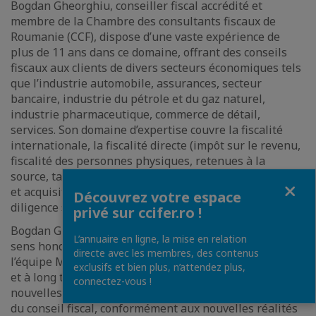
Bogdan Gheorghiu, conseiller fiscal accrédité et
membre de la Chambre des consultants fiscaux de
Roumanie (CCF), dispose d’une vaste expérience de
plus de 11 ans dans ce domaine, offrant des conseils
fiscaux aux clients de divers secteurs économiques tels
que l’industrie automobile, assurances, secteur
bancaire, industrie du pétrole et du gaz naturel,
industrie pharmaceutique, commerce de détail,
services. Son domaine d’expertise couvre la fiscalité
internationale, la fiscalité directe (impôt sur le revenu,
fiscalité des personnes physiques, retenues à la
source, taxes locales), les prix de transfert, les fusions
Fermer
et acquisitions (y compris les missions de « due
Découvrez votre espace
diligence ») ou encore l’audit fiscal.
privé sur ccifer.ro !
Bogdan Gheorghiu, Directeur Fiscalité directe : « Je me
L’annuaire en ligne, la mise en relation
sens honoré d’occuper ce nouveau rôle au sein de
directe avec les membres, des contenus
l’équipe Mazars Tax Roumanie. Mes objectifs à moyen
exclusifs et bien plus, n’attendez plus,
et à long terme visent à étendre et à identifier de
connectez-vous !
nouvelles solutions pour nos clients dans le domaine
du conseil fiscal, conformément aux nouvelles réalités