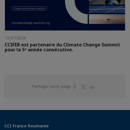
15/07/2026
CCIFER est partenaire du Climate Change Summit
pour la 5ᵉ année consécutive.
Partager
Partager
Partager
Partager cette page
sur
sur
sur
Facebook
Twitter
Linkedin
CCI France Roumanie