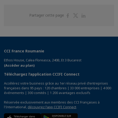
Partager
Partager
Partager
Partager cette page
sur
sur
sur
Facebook
Twitter
Linkedin
CCI France Roumanie
Ethos House, Calea Floreasca, 240B, Et 3 Bucarest
(Accéder au plan)
Téléchargez l’application CCIFI Connect
Accélérez votre business grâce au 1er réseau privé d'entreprises
françaises dans 95 pays : 120 chambres | 33 000 entreprises | 4 000
événements | 300 comités | 1 200 avantages exclusifs
Réservée exclusivement aux membres des CCI Françaises à
l'International,
découvrez l'app CCIFI Connect
.