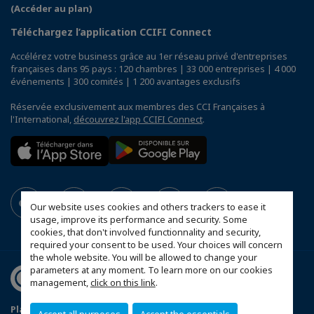
(Accéder au plan)
Téléchargez l’application CCIFI Connect
Accélérez votre business grâce au 1er réseau privé d'entreprises
françaises dans 95 pays : 120 chambres | 33 000 entreprises | 4 000
événements | 300 comités | 1 200 avantages exclusifs
Réservée exclusivement aux membres des CCI Françaises à
l'International,
découvrez l'app CCIFI Connect
.
Our website uses cookies and others trackers to ease it
usage, improve its performance and security. Some
cookies, that don't involved functionnality and security,
required your consent to be used. Your choices will concern
the whole website. You will be allowed to change your
parameters at any moment. To learn more on our cookies
management,
click on this link
.
Plan du site
Statut CCIFER
Mentions légales