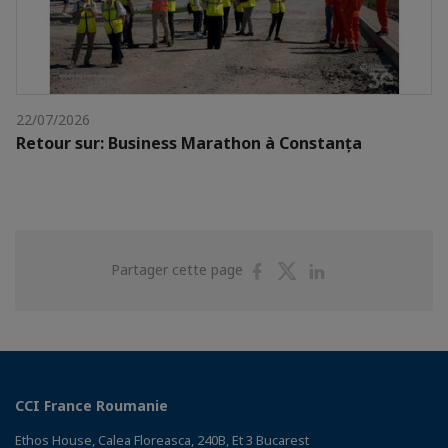
22/07/2026
Retour sur: Business Marathon à Constanța
Partager
Partager
Partager
Partager cette page
sur
sur
sur
Facebook
Twitter
Linkedin
CCI France Roumanie
Ethos House, Calea Floreasca, 240B, Et 3 Bucarest