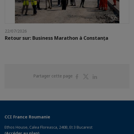
22/07/2026
Retour sur: Business Marathon à Constanța
Partager
Partager
Partager
Partager cette page
sur
sur
sur
Facebook
Twitter
Linkedin
CCI France Roumanie
Ethos House, Calea Floreasca, 240B, Et 3 Bucarest
(Accéder au plan)