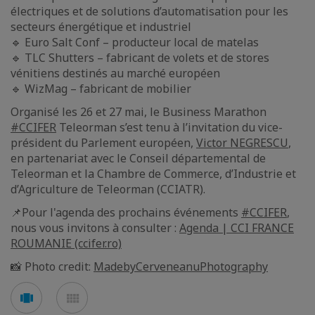
électriques et de solutions d’automatisation pour les
secteurs énergétique et industriel
🔹 Euro Salt Conf – producteur local de matelas
🔹 TLC Shutters – fabricant de volets et de stores
vénitiens destinés au marché européen
🔹 WizMag – fabricant de mobilier
Organisé les 26 et 27 mai, le Business Marathon
#CCIFER
Teleorman s’est tenu à l’invitation du vice-
président du Parlement européen,
Victor NEGRESCU
,
en partenariat avec le Conseil départemental de
Teleorman et la Chambre de Commerce, d’Industrie et
d’Agriculture de Teleorman (CCIATR).
📌Pour l'agenda des prochains événements
#CCIFER
,
nous vous invitons à consulter :
Agenda | CCI FRANCE
ROUMANIE (ccifer.ro)
📸 Photo credit:
MadebyCerveneanuPhotography
Voir
Voir
en
en