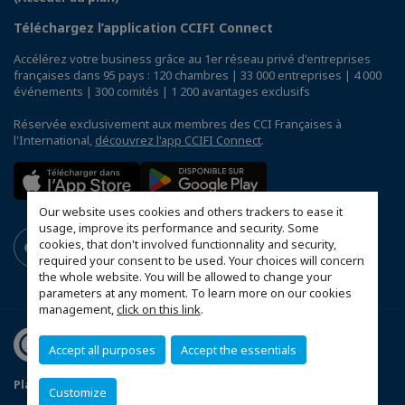
Téléchargez l’application CCIFI Connect
Accélérez votre business grâce au 1er réseau privé d'entreprises
françaises dans 95 pays : 120 chambres | 33 000 entreprises | 4 000
événements | 300 comités | 1 200 avantages exclusifs
Réservée exclusivement aux membres des CCI Françaises à
l'International,
découvrez l'app CCIFI Connect
.
Our website uses cookies and others trackers to ease it
usage, improve its performance and security. Some
cookies, that don't involved functionnality and security,
required your consent to be used. Your choices will concern
the whole website. You will be allowed to change your
parameters at any moment. To learn more on our cookies
management,
click on this link
.
Accept all purposes
Accept the essentials
Plan du site
Statut CCIFER
Mentions légales
Customize