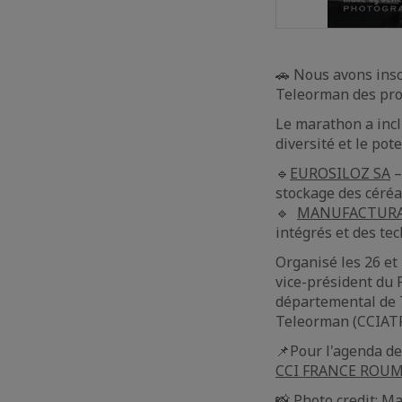
🚗 Nous avons insc
Teleorman des pro
Le marathon a incl
diversité et le pot
🔹
EUROSILOZ SA
–
stockage des céréa
🔹
MANUFACTURA
intégrés et des te
Organisé les 26 et
vice-président du
départemental de 
Teleorman (CCIATR
📌Pour l'agenda d
CCI FRANCE ROUMAN
📸 Photo credit:
Ma