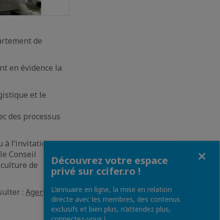
artement de
nt en évidence la
gistique et le
ec des processus
 à l’invitation du
Fermer
 le Conseil
Découvrez votre espace
culture de
privé sur ccifer.ro !
L’annuaire en ligne, la mise en relation
sulter :
Agenda |
directe avec les membres, des contenus
exclusifs et bien plus, n’attendez plus,
connectez-vous !