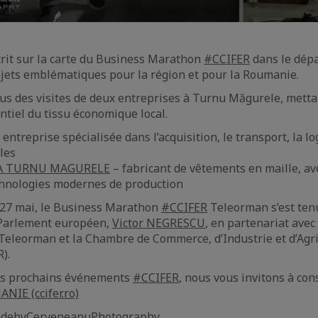
rit sur la carte du Business Marathon
#CCIFER
dans le dép
jets emblématiques pour la région et pour la Roumanie.
us des visites de deux entreprises à Turnu Măgurele, metta
entiel du tissu économique local.
 entreprise spécialisée dans l’acquisition, le transport, la lo
les
 TURNU MAGURELE
– fabricant de vêtements en maille, av
chnologies modernes de production
 27 mai, le Business Marathon
#CCIFER
Teleorman s’est tenu
 Parlement européen,
Victor NEGRESCU
, en partenariat avec
Teleorman et la Chambre de Commerce, d’Industrie et d’Agri
).
es prochains événements
#CCIFER
, nous vous invitons à con
IE (ccifer.ro)
debyCerveneanuPhotography