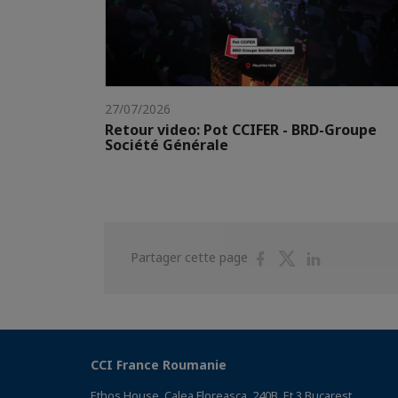
27/07/2026
Retour video: Pot CCIFER - BRD-Groupe
Société Générale
Partager
Partager
Partager
Partager cette page
sur
sur
sur
Facebook
Twitter
Linkedin
CCI France Roumanie
Ethos House, Calea Floreasca, 240B, Et 3 Bucarest