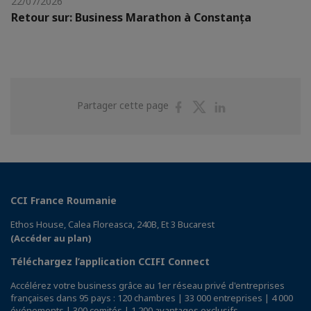
22/07/2026
Retour sur: Business Marathon à Constanța
Partager
Partager
Partager
Partager cette page
sur
sur
sur
Facebook
Twitter
Linkedin
CCI France Roumanie
Ethos House, Calea Floreasca, 240B, Et 3 Bucarest
(Accéder au plan)
Téléchargez l’application CCIFI Connect
Accélérez votre business grâce au 1er réseau privé d'entreprises
françaises dans 95 pays : 120 chambres | 33 000 entreprises | 4 000
événements | 300 comités | 1 200 avantages exclusifs