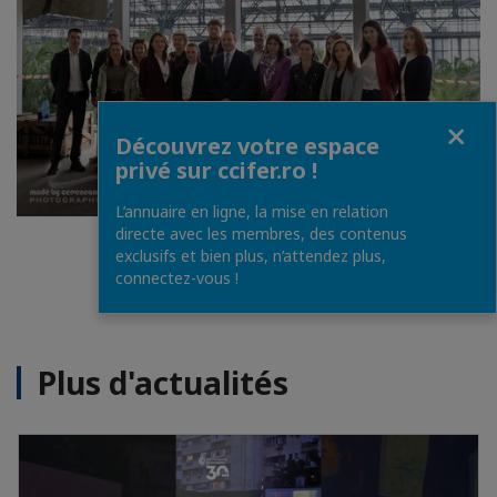
Fermer
Découvrez votre espace
privé sur ccifer.ro !
L’annuaire en ligne, la mise en relation
directe avec les membres, des contenus
1
/
5
exclusifs et bien plus, n’attendez plus,
connectez-vous !
Plus d'actualités