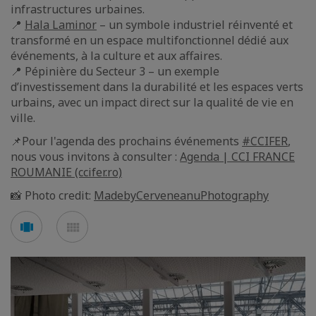
infrastructures urbaines.
📍
Hala Laminor
– un symbole industriel réinventé et
transformé en un espace multifonctionnel dédié aux
événements, à la culture et aux affaires.
📍 Pépinière du Secteur 3 – un exemple
d’investissement dans la durabilité et les espaces verts
urbains, avec un impact direct sur la qualité de vie en
ville.
📌Pour l'agenda des prochains événements
#CCIFER
,
nous vous invitons à consulter :
Agenda | CCI FRANCE
ROUMANIE (ccifer.ro)
📸 Photo credit:
MadebyCerveneanuPhotography
Voir
Voir
en
en
mode
mode
carousel
mosaïque