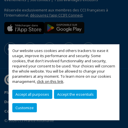
Réservée exclusivement aux membres des CCI Françaises à
l'International,
découvrez l'app CCIFI Connect
.
Our website uses cookies and others trackers to ease it
usage, improve its performance and security. Some
cookies, that don't involved functionnality and security,
required your consent to be used. Your choices will concern
the whole website. You will be allowed to change your
parameters at any moment. To learn more on our cookies
management,
click on this link
.
Plan du site
Statut CCIFER
Mentions légales
Accept all purposes
Accept the essentials
Données personnelles
FAQ espace privé
Customize
Configurer vos préférences cookies
© 2026 CCI France Roumanie