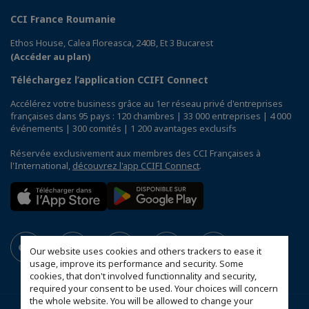
CCI France Roumanie
Ethos House, Calea Floreasca, 240B, Et 3 Bucarest
(Accéder au plan)
Téléchargez l’application CCIFI Connect
Accélérez votre business grâce au 1er réseau privé d'entreprises
françaises dans 95 pays : 120 chambres | 33 000 entreprises | 4 000
événements | 300 comités | 1 200 avantages exclusifs
Réservée exclusivement aux membres des CCI Françaises à
l'International,
découvrez l'app CCIFI Connect
.
Our website uses cookies and others trackers to ease it
usage, improve its performance and security. Some
cookies, that don't involved functionnality and security,
required your consent to be used. Your choices will concern
the whole website. You will be allowed to change your