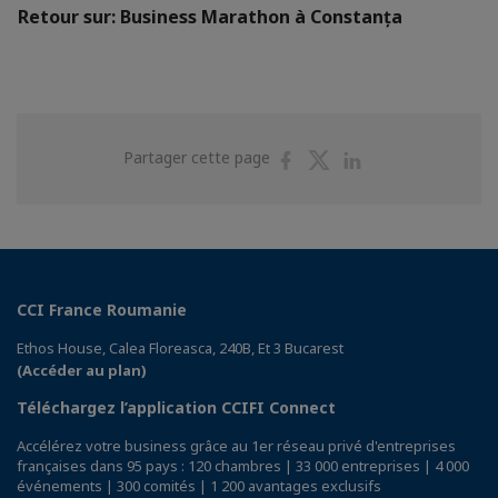
Retour sur: Business Marathon à Constanța
Partager
Partager
Partager
Partager cette page
sur
sur
sur
Facebook
Twitter
Linkedin
CCI France Roumanie
Ethos House, Calea Floreasca, 240B, Et 3 Bucarest
(Accéder au plan)
Téléchargez l’application CCIFI Connect
Accélérez votre business grâce au 1er réseau privé d'entreprises
françaises dans 95 pays : 120 chambres | 33 000 entreprises | 4 000
événements | 300 comités | 1 200 avantages exclusifs