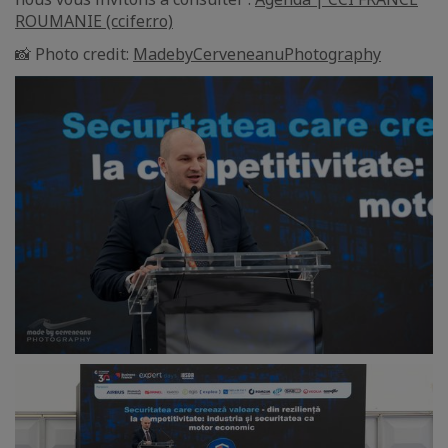
ROUMANIE (ccifer.ro)
📸 Photo credit:
MadebyCerveneanuPhotography