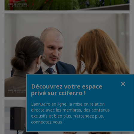
Fermer
Découvrez votre espace
privé sur ccifer.ro !
L’annuaire en ligne, la mise en relation
directe avec les membres, des contenus
exclusifs et bien plus, n’attendez plus,
connectez-vous !