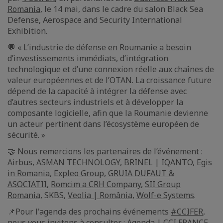
Romania
, le 14 mai, dans le cadre du salon Black Sea
Defense, Aerospace and Security International
Exhibition.
💬 « L’industrie de défense en Roumanie a besoin
d’investissements immédiats, d’intégration
technologique et d’une connexion réelle aux chaînes de
valeur européennes et de l’OTAN. La croissance future
dépend de la capacité à intégrer la défense avec
d’autres secteurs industriels et à développer la
composante logicielle, afin que la Roumanie devienne
un acteur pertinent dans l’écosystème européen de
sécurité. »
🤝 Nous remercions les partenaires de l’événement :
Airbus
,
ASMAN TECHNOLOGY
,
BRINEL | IQANTO
,
Egis
in Romania
,
Expleo Group
,
GRUIA DUFAUT &
ASOCIATII
,
Romcim a CRH Company
,
SII Group
Romania
, SKBS,
Veolia | România
,
Wolf-e Systems
.
📌Pour l'agenda des prochains événements
#CCIFER
,
nous vous invitons à consulter :
Agenda | CCI FRANCE