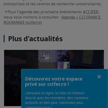
entreprises et les centres de recherche universitaires.
📌Pour l'agenda des prochains événements
#CCIFER
,
nous vous invitons à consulter :
Agenda | CCI FRANCE
ROUMANIE (ccifer.ro)
Plus d'actualités
Fermer
Découvrez votre espace
privé sur ccifer.ro !
L’annuaire en ligne, la mise en relation
directe avec les membres, des contenus
exclusifs et bien plus, n’attendez plus,
connectez-vous !