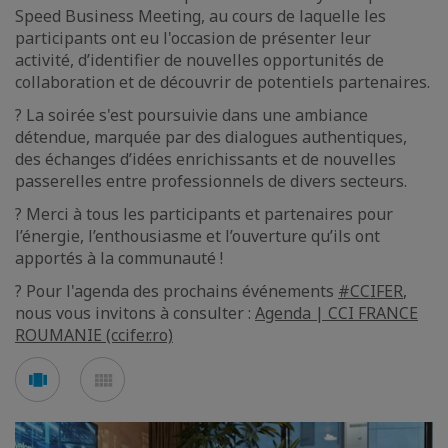
Speed Business Meeting, au cours de laquelle les
participants ont eu l'occasion de présenter leur
activité, d’identifier de nouvelles opportunités de
collaboration et de découvrir de potentiels partenaires.
? La soirée s'est poursuivie dans une ambiance
détendue, marquée par des dialogues authentiques,
des échanges d’idées enrichissants et de nouvelles
passerelles entre professionnels de divers secteurs.
? Merci à tous les participants et partenaires pour
l’énergie, l’enthousiasme et l’ouverture qu’ils ont
apportés à la communauté !
? Pour l'agenda des prochains événements
#CCIFER
,
nous vous invitons à consulter :
Agenda | CCI FRANCE
ROUMANIE (ccifer.ro)
Voir
Voir
en
en
mode
mode
carousel
mosaïque