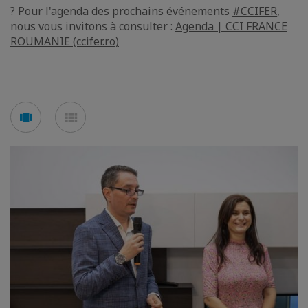
? Pour l'agenda des prochains événements
#CCIFER
,
nous vous invitons à consulter :
Agenda | CCI FRANCE
ROUMANIE (ccifer.ro)
Voir
Voir
en
en
mode
mode
carousel
mosaïque