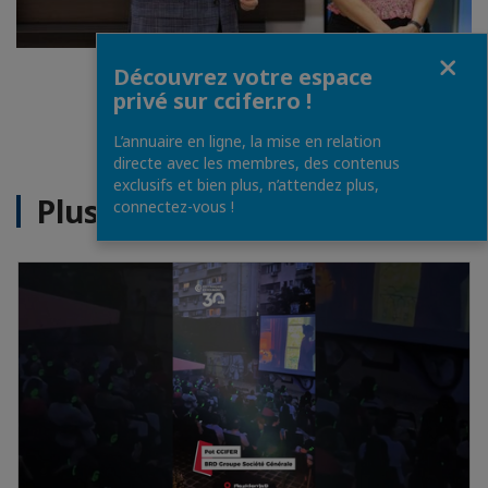
Fermer
Découvrez votre espace
1
/
3
privé sur ccifer.ro !
L’annuaire en ligne, la mise en relation
directe avec les membres, des contenus
exclusifs et bien plus, n’attendez plus,
Plus d'actualités
connectez-vous !