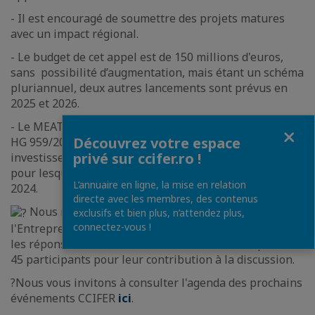
- Il est encouragé de soumettre des projets matures
avec un impact régional.
- Le budget de cet appel est de 150 millions d'euros,
sans possibilité d’augmentation, mais étant un schéma
pluriannuel, deux autres lancements sont prévus en
2025 et 2026.
- Le MEAT prépare également le régime d'aide d'État
Fermer
Découvrez votre espace
HG 959/2022 - accordant des subventions pour des
privé sur ccifer.ro !
investissements destinés à l'industrie manufacturière,
pour lesquels un nouveau lancement est prévu en
L’annuaire en ligne, la mise en relation
2024.
directe avec les membres, des contenus
Nous remercions le Ministère de l'Économie, de
exclusifs et bien plus, n’attendez plus,
connectez-vous !
l'Entrepreneuriat et du Tourisme pour sa présence et
les réponses fournies lors de la réunion ainsi que les
45 participants pour leur contribution à la discussion.
?Nous vous invitons à consulter l'agenda des prochains
événements CCIFER
ici
.