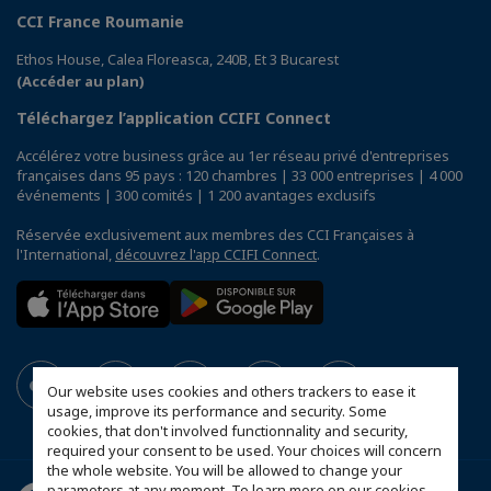
CCI France Roumanie
Ethos House, Calea Floreasca, 240B, Et 3 Bucarest
(Accéder au plan)
Téléchargez l’application CCIFI Connect
Accélérez votre business grâce au 1er réseau privé d'entreprises
françaises dans 95 pays : 120 chambres | 33 000 entreprises | 4 000
événements | 300 comités | 1 200 avantages exclusifs
Réservée exclusivement aux membres des CCI Françaises à
l'International,
découvrez l'app CCIFI Connect
.
Our website uses cookies and others trackers to ease it
usage, improve its performance and security. Some
cookies, that don't involved functionnality and security,
required your consent to be used. Your choices will concern
the whole website. You will be allowed to change your
parameters at any moment. To learn more on our cookies