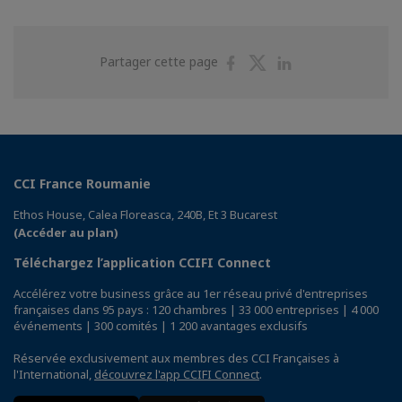
Partager
Partager
Partager
Partager cette page
sur
sur
sur
Facebook
Twitter
Linkedin
CCI France Roumanie
Ethos House, Calea Floreasca, 240B, Et 3 Bucarest
(Accéder au plan)
Téléchargez l’application CCIFI Connect
Accélérez votre business grâce au 1er réseau privé d'entreprises
françaises dans 95 pays : 120 chambres | 33 000 entreprises | 4 000
événements | 300 comités | 1 200 avantages exclusifs
Réservée exclusivement aux membres des CCI Françaises à
l'International,
découvrez l'app CCIFI Connect
.