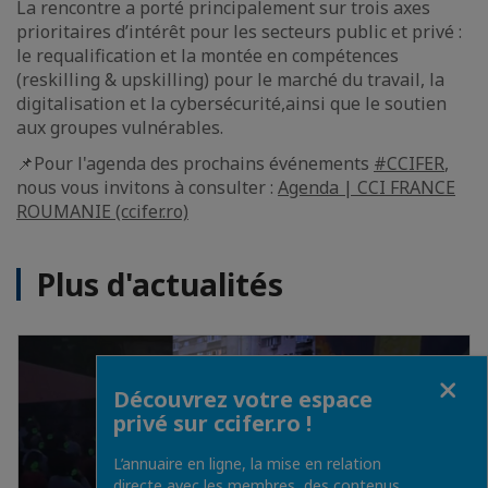
La rencontre a porté principalement sur trois axes
prioritaires d’intérêt pour les secteurs public et privé :
le requalification et la montée en compétences
(reskilling & upskilling) pour le marché du travail, la
digitalisation et la cybersécurité,ainsi que le soutien
aux groupes vulnérables.
📌Pour l'agenda des prochains événements
#CCIFER
,
nous vous invitons à consulter :
Agenda | CCI FRANCE
ROUMANIE (ccifer.ro)
Plus d'actualités
Fermer
Découvrez votre espace
privé sur ccifer.ro !
L’annuaire en ligne, la mise en relation
directe avec les membres, des contenus