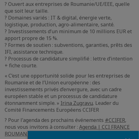
? Ouvert aux entreprises de Roumanie/UE/EEE, quelle
que soit leur taille.
? Domaines variés : IT & digital, énergie verte,
logistique, production, agro-alimentaire, santé.
? Investissements d’un minimum de 10 millions EUR et
apport propre de 15 %.
? Formes de soutien : subventions, garanties, prêts des
IFI, assistance technique.
? Processus de candidature simplifié : lettre d’intention
+ fiche courte.
« C’est une opportunité solide pour les entreprises de
Roumanie et de l’Union européenne : des
investissements privés d’envergure, avec un cadre
européen stable et un processus de candidature
étonnamment simple. »
Irina Zugravu
,
Leader du
Comité Financements Européens CCIFER
? Pour l'agenda des prochains événements
#CCIFER
,
nous vous invitons à consulter :
Agenda | CCI FRANCE
ROUMANIE (ccifer.ro)
.
Fermer