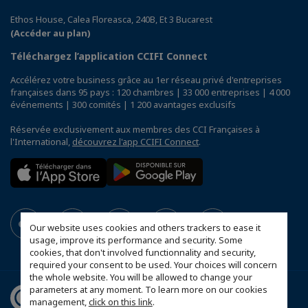
Ethos House, Calea Floreasca, 240B, Et 3 Bucarest
(Accéder au plan)
Téléchargez l’application CCIFI Connect
Accélérez votre business grâce au 1er réseau privé d'entreprises
françaises dans 95 pays : 120 chambres | 33 000 entreprises | 4 000
événements | 300 comités | 1 200 avantages exclusifs
Réservée exclusivement aux membres des CCI Françaises à
l'International,
découvrez l'app CCIFI Connect
.
Our website uses cookies and others trackers to ease it
usage, improve its performance and security. Some
cookies, that don't involved functionnality and security,
required your consent to be used. Your choices will concern
the whole website. You will be allowed to change your
parameters at any moment. To learn more on our cookies
management,
click on this link
.