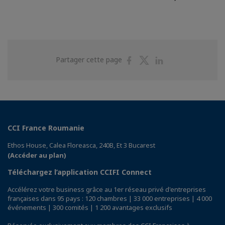
Partager
Partager
Partager
Partager cette page
sur
sur
sur
Facebook
Twitter
Linkedin
CCI France Roumanie
Ethos House, Calea Floreasca, 240B, Et 3 Bucarest
(Accéder au plan)
Téléchargez l’application CCIFI Connect
Accélérez votre business grâce au 1er réseau privé d'entreprises
françaises dans 95 pays : 120 chambres | 33 000 entreprises | 4 000
événements | 300 comités | 1 200 avantages exclusifs