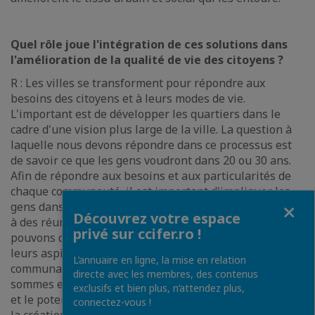
Quel rôle joue l'intégration de ces solutions dans
l'amélioration de la qualité de vie des citoyens ?
R : Les villes se transforment pour répondre aux
besoins des citoyens et à leurs modes de vie.
L'important est de développer les quartiers dans le
cadre d'une vision plus large de la ville. La question à
laquelle nous devons répondre dans ce processus est
de savoir ce que les gens voudront dans 20 ou 30 ans.
Afin de répondre aux besoins et aux particularités de
chaque communauté, il est important d'impliquer les
Fermer
gens dans les projets dès la phase de conception. Grâce
Découvrez votre espace
à des réunions de groupe ou individuelles, nous
privé sur ccifer.ro !
pouvons découvrir leurs besoins, leurs attentes et
leurs aspirations. En plaçant la participation
L’annuaire en ligne, la mise en relation
communautaire au cœur de la conception, nous
directe avec les membres, des contenus
sommes en mesure d'exploiter les forces, l'inspiration
exclusifs et bien plus, n’attendez plus,
et le potentiel de la communauté, ce qui se traduit par
connectez-vous !