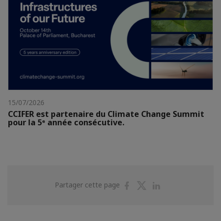
15/07/2026
CCIFER est partenaire du Climate Change Summit
pour la 5ᵉ année consécutive.
Partager
Partager
Partager
Partager cette page
sur
sur
sur
Facebook
Twitter
Linkedin