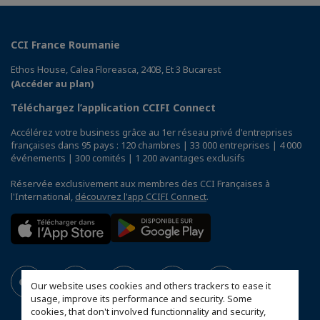
CCI France Roumanie
Ethos House, Calea Floreasca, 240B, Et 3 Bucarest
(Accéder au plan)
Téléchargez l’application CCIFI Connect
Accélérez votre business grâce au 1er réseau privé d'entreprises
françaises dans 95 pays : 120 chambres | 33 000 entreprises | 4 000
événements | 300 comités | 1 200 avantages exclusifs
Réservée exclusivement aux membres des CCI Françaises à
l'International,
découvrez l'app CCIFI Connect
.
Our website uses cookies and others trackers to ease it
usage, improve its performance and security. Some
cookies, that don't involved functionnality and security,