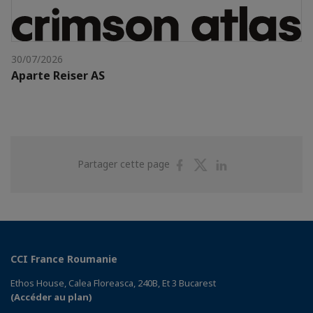
30/07/2026
Aparte Reiser AS
Partager
Partager
Partager
Partager cette page
sur
sur
sur
Facebook
Twitter
Linkedin
CCI France Roumanie
Ethos House, Calea Floreasca, 240B, Et 3 Bucarest
(Accéder au plan)