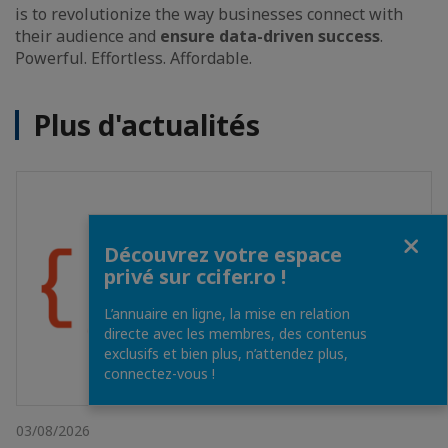
is to revolutionize the way businesses connect with
their audience and
ensure data-driven success
.
Powerful. Effortless. Affordable.
Plus d'actualités
Fermer
Découvrez votre espace
privé sur ccifer.ro !
L’annuaire en ligne, la mise en relation
directe avec les membres, des contenus
exclusifs et bien plus, n’attendez plus,
connectez-vous !
03/08/2026