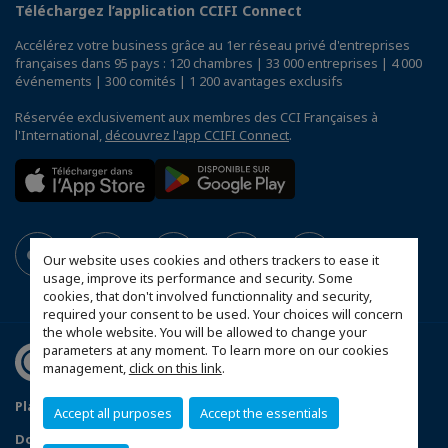
Téléchargez l’application CCIFI Connect
Accélérez votre business grâce au 1er réseau privé d'entreprises
françaises dans 95 pays : 120 chambres | 33 000 entreprises | 4 000
événements | 300 comités | 1 200 avantages exclusifs
Réservée exclusivement aux membres des CCI Françaises à
l'International,
découvrez l'app CCIFI Connect
.
Our website uses cookies and others trackers to ease it
usage, improve its performance and security. Some
cookies, that don't involved functionnality and security,
required your consent to be used. Your choices will concern
the whole website. You will be allowed to change your
parameters at any moment. To learn more on our cookies
management,
click on this link
.
Plan du site
Statut CCIFER
Mentions légales
Accept all purposes
Accept the essentials
Données personnelles
FAQ espace privé