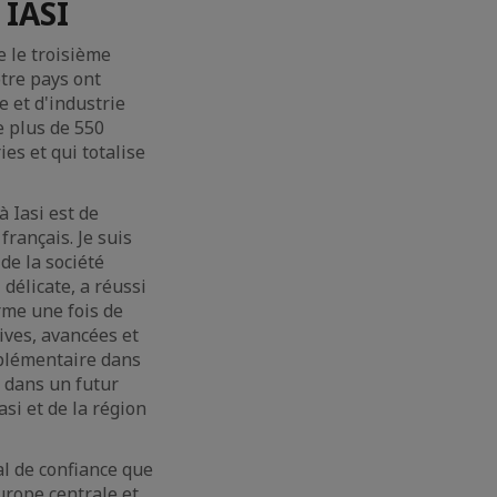
 IASI
e le troisième
otre pays ont
 et d'industrie
 plus de 550
es et qui totalise
 Iasi est de
français. Je suis
de la société
délicate, a réussi
irme une fois de
ives, avancées et
pplémentaire dans
 dans un futur
si et de la région
al de confiance que
Europe centrale et