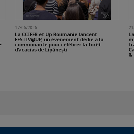
17/06/2026
21
La CCIFER et Up Roumanie lancent
La
FESTIV@UP, un événement dédié à la
mi
E
communauté pour célébrer la forêt
fr
d’acacias de Lipănești
Ca
& 