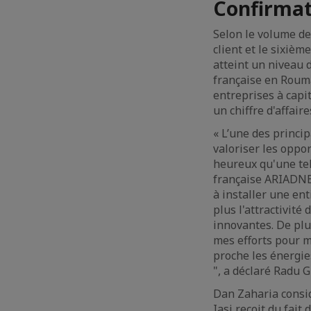
Confirmati
Selon le volume de
client et le sixièm
atteint un niveau 
française en Roum
entreprises à capi
un chiffre d'affaire
« L’une des princi
valoriser les oppor
heureux qu'une tel
française ARIADNEX
à installer une ent
plus l'attractivité
innovantes. De plu
mes efforts pour m
proche les énergie
", a déclaré Radu 
Dan Zaharia considè
Iasi reçoit du fait 