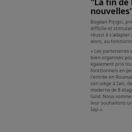
"La fin de
nouvelles
Bogdan Piţigoi, pr
difficile et stimul
réussi à s'adapter
alors, au fonction
« Les partenaires d
bien organisés pou
également pris to
fonctionnels en pe
l'entrée en Rouman
son siège à Iasi, 
moderne de 8 étage
Gold. Nous sommes 
leur souhaitons un
Iaşi ».