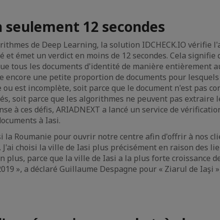
en seulement 12 secondes
rithmes de Deep Learning, la solution IDCHECK.IO vérifie l'
é et émet un verdict en moins de 12 secondes. Cela signifi
que tous les documents d'identité de manière entièrement a
te encore une petite proportion de documents pour lesquels l
e ou est incomplète, soit parce que le document n'est pas co
és, soit parce que les algorithmes ne peuvent pas extraire 
se à ces défis, ARIADNEXT a lancé un service de vérificati
documents à Iasi.
 la Roumanie pour ouvrir notre centre afin d'offrir à nos cl
'ai choisi la ville de Iasi plus précisément en raison des li
en plus, parce que la ville de Iasi a la plus forte croissance d
019 », a déclaré Guillaume Despagne pour « Ziarul de Iaşi »