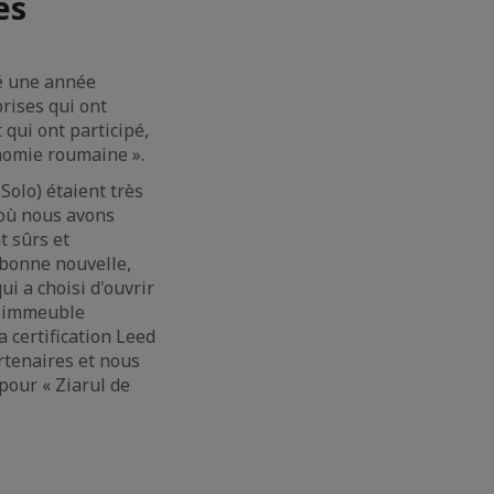
es
té une année
prises qui ont
qui ont participé,
onomie roumaine ».
Solo) étaient très
 où nous avons
t sûrs et
 bonne nouvelle,
i a choisi d'ouvrir
n immeuble
 certification Leed
rtenaires et nous
pour « Ziarul de