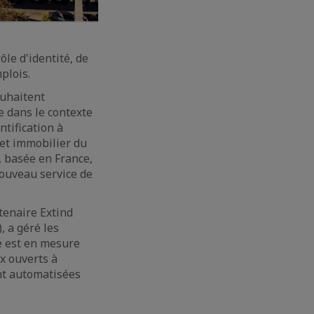
le d'identité, de
plois.
ouhaitent
 dans le contexte
tification à
et immobilier du
, basée en France,
nouveau service de
tenaire Extind
, a géré les
e est en mesure
x ouverts à
ent automatisées