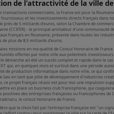
on de l'attractivité de la ville de
s transactions commerciales, la France est pour la Roumani
e fournisseur, et les investissements directs français dans n
de près de 5 milliards d'euros, selon la Chambre de commerce
anie (CCIFER) - le principal animateur d'une communauté de
taux français en Roumanie, présente dans toutes les industri
s de plus de 8,5 milliards d'euros.
pales missions en ma qualité de Consul Honoraire de France à
tunités offertes par notre ville aux potentiels investisseurs 
le démarche ait été un succès complet et rapide dans le cas 
T qui, en quelques mois et surtout dans une période aussi 
ité de production informatique dans notre ville, ce qui conf
 de Iasi en tant que pôle de développement d'industries créat
s, ce projet français réussi est pour moi une impulsion su
ettre en place un business club francophone, qui coagulera
s positives des entreprises françaises ou francophones de Ia
Gradinaru, le consul honoraire de France.
re que le choix fait par l'entreprise française est "un sign
de l'effort continu pour positionner la ville sur la carte de l'