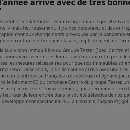
 l'année arrive avec de très bonn
"
ésident et fondateur de Tester Grup, souligne que 2020 a é
ante, « mais heureusement, il y a des personnes et des entre
 rapidement aux changements provoqués par la pandémie et 
nement continu de l’économie Iași et, implicitement, de l’éc
e la division immobilière du Groupe Tester (Ideo, Centro et 
r poursuivre avec succès leur activité durant cette période
utes les mesures nécessaires pour que nos immeubles soien
rmanence. Désormais, la fin de l'année arrive avec une très
ie d'une entreprise française très sérieuse et dynamique, qu
dans le bâtiment C3 du complexe Centro du groupe Tester, u
s, respectueux de l'environnement, qui a récemment reçu la
heureux de leur entrée dans la société sélective de nos pa
 développement spectaculaire », a transmis Bogdan Piţigoi 