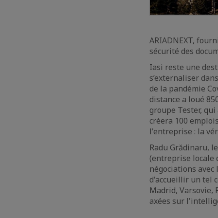
ARIADNEXT, fournis
sécurité des docum
Iasi reste une des
s’externaliser da
de la pandémie Cov
distance a loué 85
groupe Tester, qui
créera 100 emplois
l'entreprise : la v
Radu Grădinaru, le
(entreprise locale 
négociations avec 
d'accueillir un te
Madrid, Varsovie, 
axées sur l'intellig