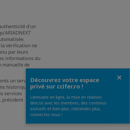
authenticité d'un
e qu'ARIADNEXT
utomatisée.
a vérification ne
nnu par leurs
les informations du
on manuelle de
Fermer
Découvrez votre espace
ients un service
privé sur ccifer.ro !
ens historiques
es services
L’annuaire en ligne, la mise en relation
, président
directe avec les membres, des contenus
exclusifs et bien plus, n’attendez plus,
connectez-vous !