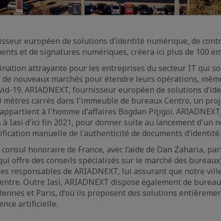
seur européen de solutions d’identité numérique, de contrô
ents et de signatures numériques, créera ici plus de 100 em
tination attrayante pour les entreprises du secteur IT qui s
ns de nouveaux marchés pour étendre leurs opérations, même
id-19. ARIADNEXT, fournisseur européen de solutions d’iden
0 mètres carrés dans l'immeuble de bureaux Centro, un proj
 appartient à l'homme d'affaires Bogdan Piţigoi. ARIADNEXT
 à Iasi d'ici fin 2021, pour donner suite au lancement d'un 
érification manuelle de l'authenticité de documents d’identité.
 consul honoraire de France, avec l’aide de Dan Zaharia, par
qui offre des conseils spécialisés sur le marché des bureaux)
les responsables de ARIADNEXT, lui assurant que notre vill
l centre. Outre Iasi, ARIADNEXT dispose également de bureau
Rennes et Paris, d'où ils proposent des solutions entièrem
ence artificielle.