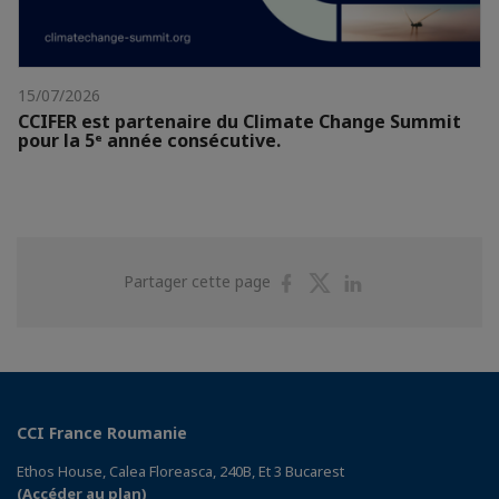
15/07/2026
CCIFER est partenaire du Climate Change Summit
pour la 5ᵉ année consécutive.
Partager
Partager
Partager
Partager cette page
sur
sur
sur
Facebook
Twitter
Linkedin
CCI France Roumanie
Ethos House, Calea Floreasca, 240B, Et 3 Bucarest
(Accéder au plan)