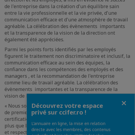
de l'entreprise dans la création d'un équilibre sain
entre la vie professionnelle et la vie privée, d'une
communication efficace et d'une atmosphère de travail
agréable. La célébration des évènements importants
et la transparence de la vision de la direction ont
également été appréciées.
Parmi les points forts identifiés par les employés
figurent le traitement non discriminatoire et inclusif, la
communication efficace au sein des équipes, la
confiance dans les compétences des employés et des
managers , et la recommandation de l'entreprise
comme lieu de travail agréable. La célébration des
évènements importantes et la transparence de la
vision de la direction ont également été appréciées.
Fermer
Découvrez votre espace
« Nous sommes ravis d'être l'une des rares entreprises
privé sur ccifer.ro !
de premier plan en Roumanie à détenir cette
certification internationale. Cela confirme une fois de
L’annuaire en ligne, la mise en relation
plus que lorsque les employés sont satisfaits, motivés
directe avec les membres, des contenus
et respectés, l'entreprise devient « un endroit où il fait