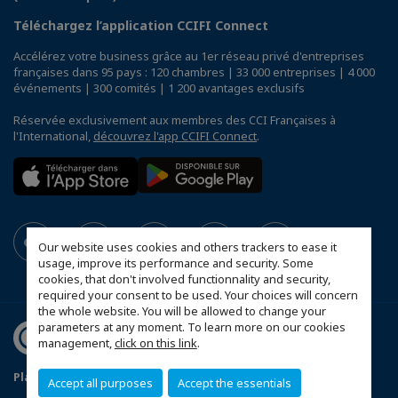
Téléchargez l’application CCIFI Connect
Accélérez votre business grâce au 1er réseau privé d'entreprises
françaises dans 95 pays : 120 chambres | 33 000 entreprises | 4 000
événements | 300 comités | 1 200 avantages exclusifs
Réservée exclusivement aux membres des CCI Françaises à
l'International,
découvrez l'app CCIFI Connect
.
Our website uses cookies and others trackers to ease it
usage, improve its performance and security. Some
cookies, that don't involved functionnality and security,
required your consent to be used. Your choices will concern
the whole website. You will be allowed to change your
parameters at any moment. To learn more on our cookies
management,
click on this link
.
Plan du site
Statut CCIFER
Mentions légales
Accept all purposes
Accept the essentials