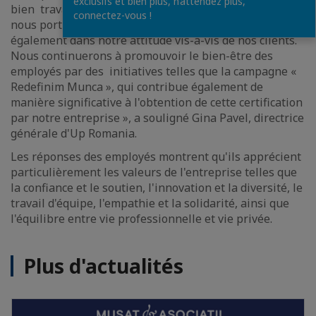
exclusifs et bien plus, n’attendez plus,
bien travailler ». La certification reflète l'attention que
connectez-vous !
nous portons à nos employés, ce qui se traduit
également dans notre attitude vis-à-vis de nos clients.
Nous continuerons à promouvoir le bien-être des
employés par des initiatives telles que la campagne «
Redefinim Munca », qui contribue également de
manière significative à l'obtention de cette certification
par notre entreprise », a souligné Gina Pavel, directrice
générale d'Up Romania.
Les réponses des employés montrent qu'ils apprécient
particulièrement les valeurs de l'entreprise telles que
la confiance et le soutien, l'innovation et la diversité, le
travail d'équipe, l'empathie et la solidarité, ainsi que
l'équilibre entre vie professionnelle et vie privée.
Plus d'actualités