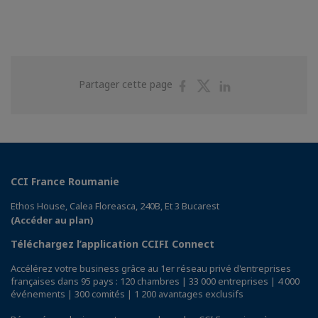
Partager
Partager
Partager
Partager cette page
sur
sur
sur
Facebook
Twitter
Linkedin
CCI France Roumanie
Ethos House, Calea Floreasca, 240B, Et 3 Bucarest
(Accéder au plan)
Téléchargez l’application CCIFI Connect
Accélérez votre business grâce au 1er réseau privé d'entreprises
françaises dans 95 pays : 120 chambres | 33 000 entreprises | 4 000
événements | 300 comités | 1 200 avantages exclusifs