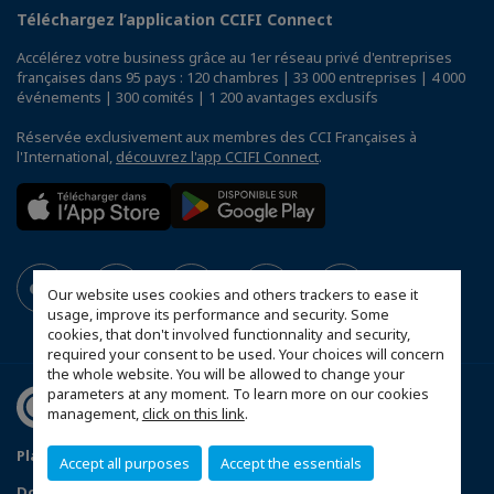
Téléchargez l’application CCIFI Connect
Accélérez votre business grâce au 1er réseau privé d'entreprises
françaises dans 95 pays : 120 chambres | 33 000 entreprises | 4 000
événements | 300 comités | 1 200 avantages exclusifs
Réservée exclusivement aux membres des CCI Françaises à
l'International,
découvrez l'app CCIFI Connect
.
Our website uses cookies and others trackers to ease it
usage, improve its performance and security. Some
cookies, that don't involved functionnality and security,
required your consent to be used. Your choices will concern
the whole website. You will be allowed to change your
parameters at any moment. To learn more on our cookies
management,
click on this link
.
Plan du site
Statut CCIFER
Mentions légales
Accept all purposes
Accept the essentials
Données personnelles
FAQ espace privé