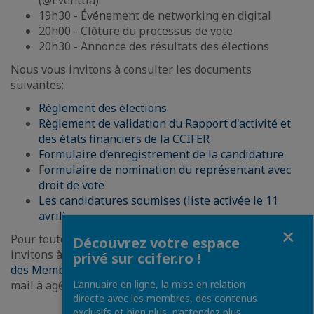
(@Eventtia)
19h30 - Événement de networking en digital
20h00 - Clôture du processus de vote
20h30 - Annonce des résultats des élections
Nous vous invitons à consulter les documents
suivantes:
Règlement des élections
Règlement de validation du Rapport d'activité et
des états financiers de la CCIFER
Formulaire d’enregistrement de la candidature
F
ormulaire de nomination du représentant avec
droit de vote
Les candidatures soumises (liste activée le 11
avril)
Fermer
Pour toute information complémentaire, nous vous
Découvrez votre espace
invitons à consulter la page de
l'Assemblée Générale
privé sur ccifer.ro !
des Membres
de la CCIFER ou de nous contacter par e-
L’annuaire en ligne, la mise en relation
mail à ag@ccifer.ro
directe avec les membres, des contenus
exclusifs et bien plus, n’attendez plus,