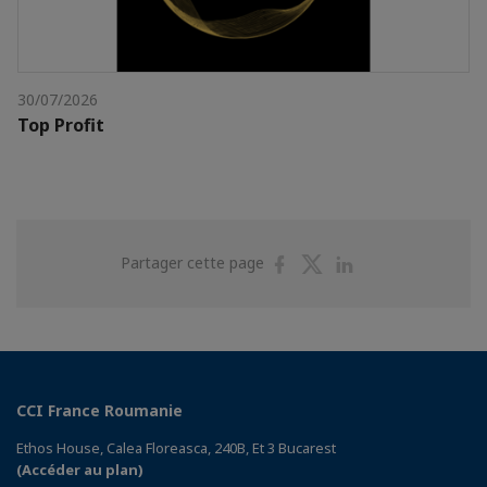
30/07/2026
Top Profit
Partager
Partager
Partager
Partager cette page
sur
sur
sur
Facebook
Twitter
Linkedin
CCI France Roumanie
Ethos House, Calea Floreasca, 240B, Et 3 Bucarest
(Accéder au plan)