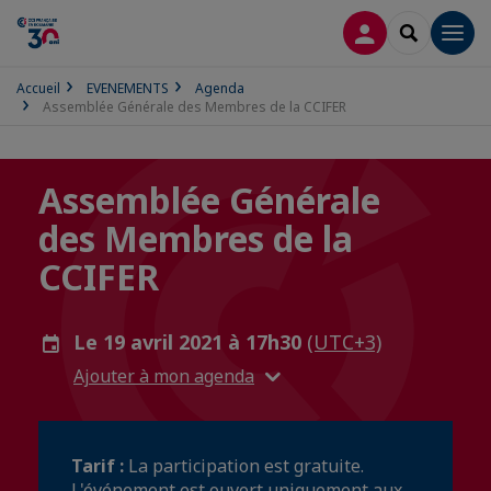
CONNEXION
RECHERCH
Men
Accueil
EVENEMENTS
Agenda
Assemblée Générale des Membres de la CCIFER
Assemblée Générale
des Membres de la
CCIFER
Le 19 avril 2021 à 17h30
(UTC+3)
Ajouter à mon agenda
Tarif :
La participation est gratuite.
L'événement est ouvert uniquement aux