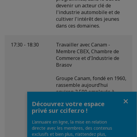
devenir un acteur clé de
l'industrie automobile et de
cultiver l'intérêt des jeunes
dans ces domaines.
17:30 - 18:30
Travailler avec Canam -
Membre CBEX, Chambre de
Commerce et d'Industrie de
Brasov
Groupe Canam, fondé en 1960,
rassemble aujourd’hui
environ 3 500 employés à
Fermer
travers le monde. L’entreprise
Découvrez votre espace
compte 10 usines au Canada
privé sur ccifer.ro !
et aux États-Unis, ainsi que
des bureaux d’ingénierie au
L’annuaire en ligne, la mise en relation
Canada, en Roumanie, en Inde
directe avec les membres, des contenus
et aux Philippines. Leurs
exclusifs et bien plus, n’attendez plus,