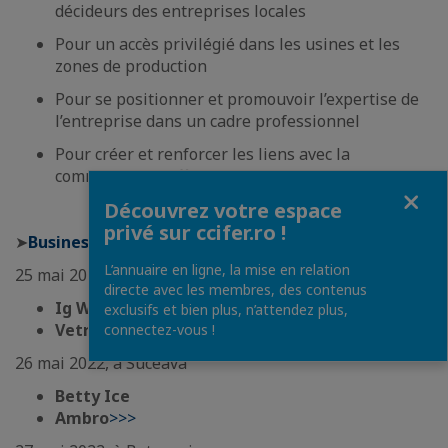
décideurs des entreprises locales
Pour un accès privilégié dans les usines et les
zones de production
Pour se positionner et promouvoir l’expertise de
l’entreprise dans un cadre professionnel
Pour créer et renforcer les liens avec la
communauté d’affaire du nord-est de la Roumanie
Fermer
Découvrez votre espace
Agenda
privé sur ccifer.ro !
➤
Business Tour >>>
L’annuaire en ligne, la mise en relation
25 mai 2022, à Iasi
directe avec les membres, des contenus
Ig Watteeuw România
>>>
exclusifs et bien plus, n’attendez plus,
Vetro Solutions
>>>
connectez-vous !
26 mai 2022, à Suceava
Betty Ice
Ambro
>>>