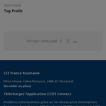
30/07/2026
Top Profit
Partager
Partager
Partager
Partager cette page
sur
sur
sur
Facebook
Twitter
Linkedin
CCI France Roumanie
Ethos House, Calea Floreasca, 240B, Et 3 Bucarest
(Accéder au plan)
Téléchargez l’application CCIFI Connect
Accélérez votre business grâce au 1er réseau privé d'entreprises