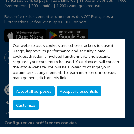
françaises dans 95 pays : 120 chambres | 33 000 entreprises | 4 000
événements | 300 comités | 1 200 avantages exclusifs
Réservée exclusivement aux membres des CCI Françaises à
l'International,
découvrez l'app CCIFI Connect
.
Our website uses cookies and others trackers to ease it
usage, improve its performance and security. Some
cookies, that don't involved functionnality and security,
required your consent to be used. Your choices will concern
the whole website. You will be allowed to change your
parameters at any moment. To learn more on our cookies
management,
click on this link
.
Accept all purposes
Accept the essentials
Plan du site
Statut CCIFER
Mentions légales
Customize
Données personnelles
FAQ espace privé
Configurer vos préférences cookies
© 2026 CCI France Roumanie