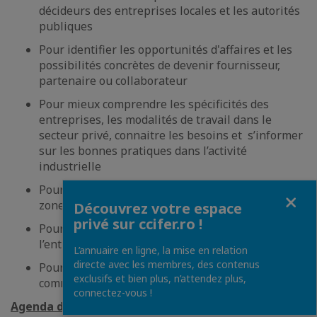
décideurs des entreprises locales et les autorités
publiques
Pour identifier les opportunités d'affaires et les
possibilités concrètes de devenir fournisseur,
partenaire ou collaborateur
Pour mieux comprendre les spécificités des
entreprises, les modalités de travail dans le
secteur privé, connaitre les besoins et s’informer
sur les bonnes pratiques dans l’activité
industrielle
Pour un accès privilégié dans les usines et les
Fermer
zones de production
Découvrez votre espace
privé sur ccifer.ro !
Pour positionner et promouvoir l’expertise de
l’entreprise dans un cadre professionnel
L’annuaire en ligne, la mise en relation
directe avec les membres, des contenus
Pour créer et renforcer les liens avec la
exclusifs et bien plus, n’attendez plus,
communauté d’affaire locale
connectez-vous !
Agenda du Business Tour