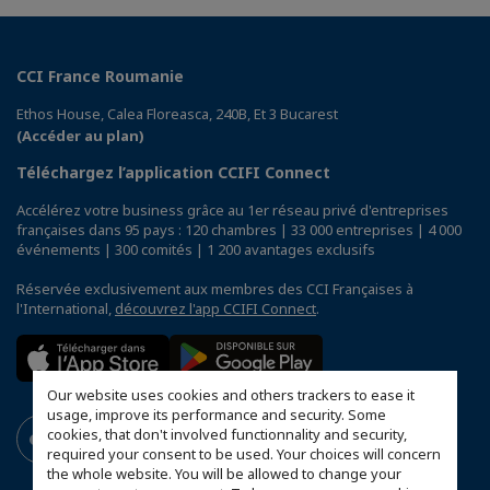
CCI France Roumanie
Ethos House, Calea Floreasca, 240B, Et 3 Bucarest
(Accéder au plan)
Téléchargez l’application CCIFI Connect
Accélérez votre business grâce au 1er réseau privé d'entreprises
françaises dans 95 pays : 120 chambres | 33 000 entreprises | 4 000
événements | 300 comités | 1 200 avantages exclusifs
Réservée exclusivement aux membres des CCI Françaises à
l'International,
découvrez l'app CCIFI Connect
.
Our website uses cookies and others trackers to ease it
usage, improve its performance and security. Some
cookies, that don't involved functionnality and security,
required your consent to be used. Your choices will concern
the whole website. You will be allowed to change your