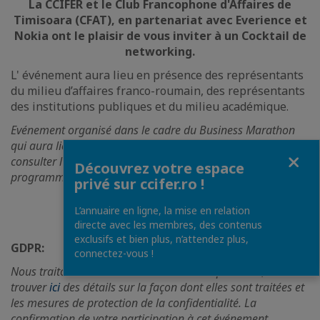
La CCIFER et le Club Francophone d'Affaires de
Timisoara (CFAT), en partenariat avec Everience et
Nokia ont le plaisir de vous inviter à un Cocktail de
networking.
L' événement aura lieu en présence des représentants
du milieu d’affaires franco-roumain, des représentants
des institutions publiques et du milieu académique.
Evénement organisé dans le cadre du Business Marathon
qui aura lieu entre le 28-30 mai 2025. Nous vous invitons à
Fermer
consulter l’agenda de tous les événements du
Découvrez votre espace
programme
>>>
privé sur ccifer.ro !
L’annuaire en ligne, la mise en relation
directe avec les membres, des contenus
exclusifs et bien plus, n’attendez plus,
GDPR:
connectez-vous !
Nous traitons les données de manière responsable, veuillez
trouver
ici
des détails sur la façon dont elles sont traitées et
les mesures de protection de la confidentialité. La
confirmation de votre participation à cet événement