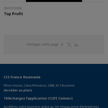
30/07/2026
Top Profit
Partager
Partager
Partager
Partager cette page
sur
sur
sur
Facebook
Twitter
Linkedin
CCI France Roumanie
Ethos House, Calea Floreasca, 240B, Et 3 Bucarest
(Accéder au plan)
Téléchargez l’application CCIFI Connect
Accélérez votre business grâce au 1er réseau privé d'entreprises