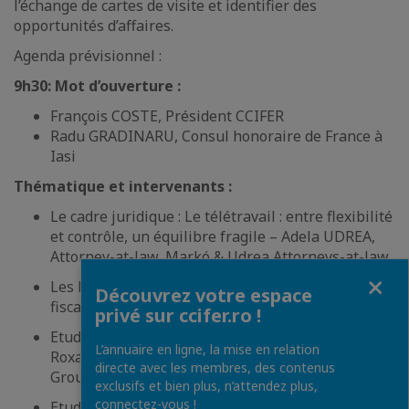
l’échange de cartes de visite et identifier des
opportunités d’affaires.
Agenda prévisionnel :
9h30: Mot d’ouverture :
François COSTE, Président CCIFER
Radu GRADINARU, Consul honoraire de France à
Iasi
Thématique et intervenants :
Le cadre juridique : Le télétravail : entre flexibilité
et contrôle, un équilibre fragile – Adela UDREA,
Attorney-at-law, Markó & Udrea Attorneys-at-law
Fermer
Les bénéfices salariales, optimisation ou risque
Découvrez votre espace
fiscal - Mitel SPATARU, Tax Partner, FINEXPERT
privé sur ccifer.ro !
Etude de cas: BRD Groupe Société Générale,
L’annuaire en ligne, la mise en relation
Roxana TRONARU, Manager recrutement, BRD
directe avec les membres, des contenus
Groupe Société Générale
exclusifs et bien plus, n’attendez plus,
connectez-vous !
Etude de cas: Groupama Asigurari - Judith KIS,