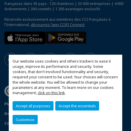
françaises dans 95 pays : 120 chambres | 33 000 entreprises | 4 000
événements | 300 comités | 1 200 avantages exclusifs
Réservée exclusivement aux membres des CCI Françaises à
l'International,
découvrez l'app CCIFI Connect
.
Our website uses cookies and others trackers to ease it
usage, improve its performance and security. Some
cookies, that don't involved functionnality and security,
required your consent to be used. Your choices will concern
the whole website. You will be allowed to change your
parameters at any moment. To learn more on our cookies
management,
click on this link
.
Plan du site
Statut CCIFER
Mentions légales
Accept all purposes
Accept the essentials
Données personnelles
FAQ espace privé
Customize
Configurer vos préférences cookies