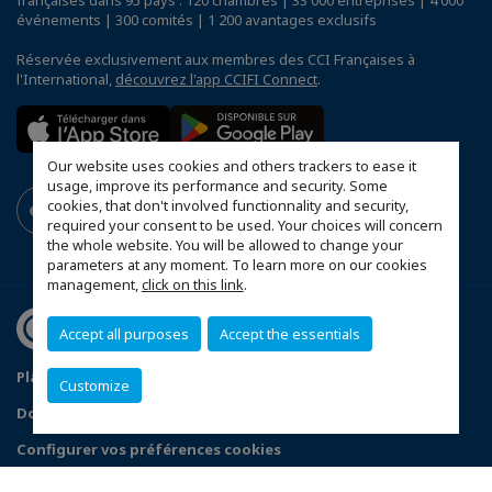
françaises dans 95 pays : 120 chambres | 33 000 entreprises | 4 000
événements | 300 comités | 1 200 avantages exclusifs
Réservée exclusivement aux membres des CCI Françaises à
l'International,
découvrez l'app CCIFI Connect
.
Our website uses cookies and others trackers to ease it
usage, improve its performance and security. Some
cookies, that don't involved functionnality and security,
required your consent to be used. Your choices will concern
the whole website. You will be allowed to change your
parameters at any moment. To learn more on our cookies
management,
click on this link
.
Accept all purposes
Accept the essentials
Plan du site
Statut CCIFER
Mentions légales
Customize
Données personnelles
FAQ espace privé
Configurer vos préférences cookies
© 2026 CCI France Roumanie