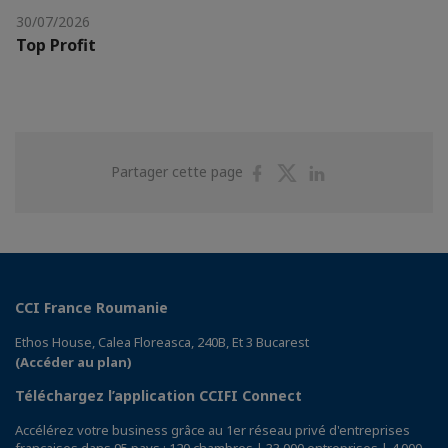
30/07/2026
Top Profit
Partager
Partager
Partager
Partager cette page
sur
sur
sur
Facebook
Twitter
Linkedin
CCI France Roumanie
Ethos House, Calea Floreasca, 240B, Et 3 Bucarest
(Accéder au plan)
Téléchargez l’application CCIFI Connect
Accélérez votre business grâce au 1er réseau privé d'entreprises