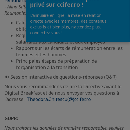
rémunérations et les mécanismes d’application du droit
privé sur ccifer.ro !
-
Alina SIRBU, Partener & Head of HR Advisory Arthur Hunt
Roumanie; Lorena TANASE, Partener ONV LAW
L’annuaire en ligne, la mise en relation
directe avec les membres, des contenus
Calendrier de mise en œuvre et principales
exclusifs et bien plus, n’attendez plus,
obligations légales
connectez-vous !
Règles de communication des informations
salariales aux candidats et aux employés
Rapport sur les écarts de rémunération entre les
femmes et les hommes
Principales étapes de préparation de
l’organisation à la transition
🔉 Session interactive de questions-réponses (Q&R)
Nous vous recommandons de lire la Directive avant le
Digital Breakfast et de nous envoyer vos questions à
l’adresse :
Theodora.Chitescu(@)ccifer.ro
GDPR:
Nous traitons les données de manière responsable, veuillez