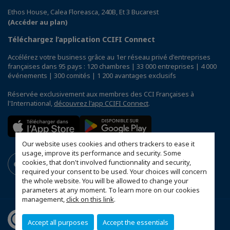
Ethos House, Calea Floreasca, 240B, Et 3 Bucarest
(Accéder au plan)
Téléchargez l’application CCIFI Connect
Accélérez votre business grâce au 1er réseau privé d'entreprises
françaises dans 95 pays : 120 chambres | 33 000 entreprises | 4 000
événements | 300 comités | 1 200 avantages exclusifs
Réservée exclusivement aux membres des CCI Françaises à
l'International,
découvrez l'app CCIFI Connect
.
Our website uses cookies and others trackers to ease it
usage, improve its performance and security. Some
cookies, that don't involved functionnality and security,
required your consent to be used. Your choices will concern
the whole website. You will be allowed to change your
parameters at any moment. To learn more on our cookies
management,
click on this link
.
Accept all purposes
Accept the essentials