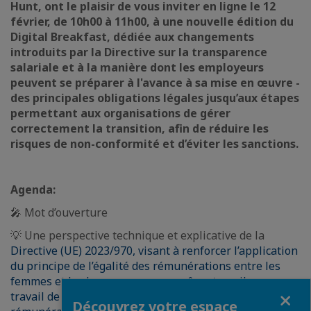
Hunt, ont le plaisir de vous inviter en ligne le 12
février, de 10h00 à 11h00, à une nouvelle édition du
Digital Breakfast, dédiée aux changements
introduits par la Directive sur la transparence
salariale et à la manière dont les employeurs
peuvent se préparer à l'avance à sa mise en œuvre -
des principales obligations légales jusqu’aux étapes
permettant aux organisations de gérer
correctement la transition, afin de réduire les
risques de non-conformité et d’éviter les sanctions.
Agenda:
🎤 Mot d’ouverture
💡 Une perspective technique et explicative de la
Directive (UE) 2023/970, visant à renforcer l’application
du principe de l’égalité des rémunérations entre les
femmes et les hommes pour un même travail ou un
Fermer
travail de même valeur par la transparence des
Découvrez votre espace