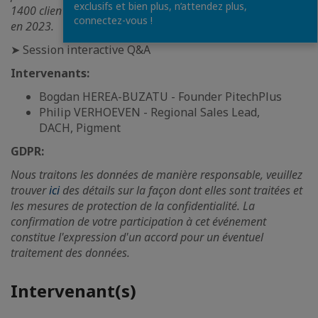
exclusifs et bien plus, n’attendez plus,
1400 clients et ont généré 2,5 milliards d'euros de revenus
connectez-vous !
en 2023.
➤ Session interactive Q&A
Intervenants:
Bogdan HEREA-BUZATU - Founder PitechPlus
Philip VERHOEVEN - Regional Sales Lead,
DACH, Pigment
GDPR:
Nous traitons les données de manière responsable, veuillez
trouver
ici
des détails sur la façon dont elles sont traitées et
les mesures de protection de la confidentialité. La
confirmation de votre participation à cet événement
constitue l'expression d'un accord pour un éventuel
traitement des données.
Intervenant(s)