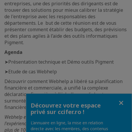
entreprises, une des priorités des dirigeants est de
trouver des solutions pour mieux calibrer la stratégie
de l'entreprise avec les responsables des
départements. Le but de cette réunion est de vous
présenter comment établir des budgets, des prévisions
et des plans agiles à l’aide des outils informatiques
Pigment.
Agenda
➤Présentation technique et Démo outils Pigment
➤Etude de cas Webhelp
Découvrir comment Webhelp a libéré sa planification
financière et commerciale, a unifié la complexe
déclaration financière à l'échelle mondiale et a
Fermer
surmonté les limitations rencontrées avec une équipe
Découvrez votre espace
financière en croissance rapide.
privé sur ccifer.ro !
Webhelp est le fournisseur global de solutions de gestion de
L’annuaire en ligne, la mise en relation
l'expérience client et d'affaires, opère dans 55 pays avec
directe avec les membres, des contenus
plus de 100 000 employés. Webhelp a actuellement plus de