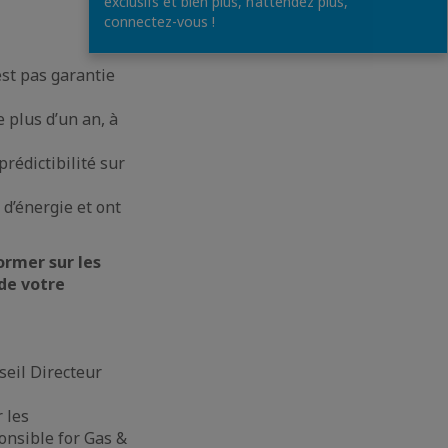
exclusifs et bien plus, n’attendez plus,
connectez-vous !
est pas garantie
e plus d’un an, à
rédictibilité sur
d’énergie et ont
ormer sur les
 de votre
eil Directeur
 les
onsible for Gas &