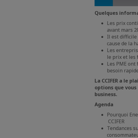
Quelques informa
Les prix cont
avant mars 2
Il est diffici
cause de la h
Les entrepris
le prix et les
Les PME ont f
besoin rapide
La CCIFER a le pla
options que vous 
business.
Agenda
Pourquoi Ene
CCIFER
Tendances su
consommateu