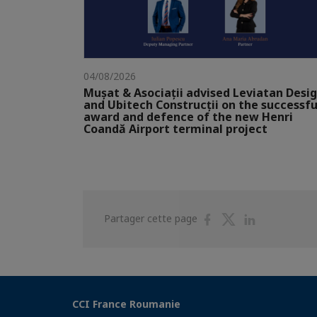
04/08/2026
Mușat & Asociații advised Leviatan Desi
and Ubitech Construcții on the successfu
award and defence of the new Henri
Coandă Airport terminal project
Partager
Partager
Partager
Partager cette page
sur
sur
sur
Facebook
Twitter
Linkedin
CCI France Roumanie