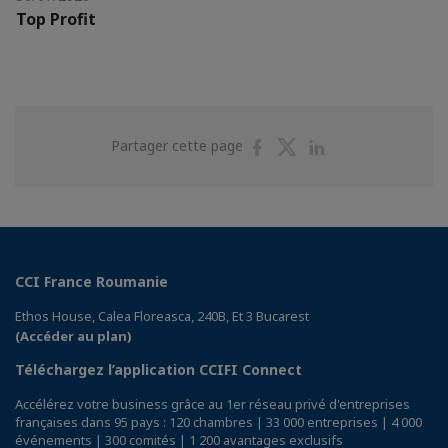
Top Profit
Partager
Partager
Partager
Partager cette page
sur
sur
sur
Facebook
Twitter
Linkedin
CCI France Roumanie
Ethos House, Calea Floreasca, 240B, Et 3 Bucarest
(Accéder au plan)
Téléchargez l’application CCIFI Connect
Accélérez votre business grâce au 1er réseau privé d'entreprises
françaises dans 95 pays : 120 chambres | 33 000 entreprises | 4 000
événements | 300 comités | 1 200 avantages exclusifs