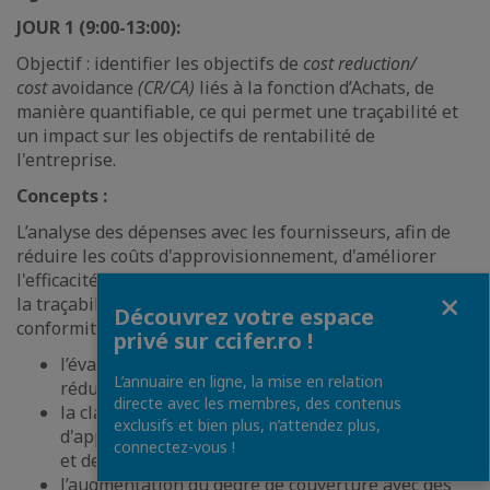
JOUR 1 (9:00-13:00):
Objectif : identifier les objectifs de
cost reduction/
cost
avoidance
(CR/CA)
liés à la fonction d’Achats, de
manière quantifiable, ce qui permet une traçabilité et
un impact sur les objectifs de rentabilité de
l'entreprise.
Concepts :
L’analyse des dépenses avec les fournisseurs, afin de
réduire les coûts d'approvisionnement, d'améliorer
l'efficacité des activités d'approvisionnement, d'assurer
Fermer
la traçabilité des CR/CA dans le profit et de surveiller la
Découvrez votre espace
conformité, à travers :
privé sur ccifer.ro !
l’évaluation du potentiel et des opportunités de
L’annuaire en ligne, la mise en relation
réduction des coûts ;
directe avec les membres, des contenus
la classification des dépenses
exclusifs et bien plus, n’attendez plus,
d'approvisionnement, des dépenses procurables
connectez-vous !
et des dépenses non autorisées ;
l’augmentation du degré de couverture avec des