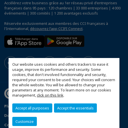
Accélérez votre business grâce au 1er réseau privé d'entreprises
françaises dans 95 pays : 120 chambres | 33 000 entreprises | 4 000
événements | 300 comités | 1 200 avantages exclusifs
Réservée exclusivement aux membres des CCI Françaises à
l'International,
découvrez l'app CCIFI Connect
.
Our website uses cookies and others trackers to ease it
usage, improve its performance and security. Some
cookies, that don't involved functionnality and security,
required your consent to be used. Your choices will concern
the whole website. You will be allowed to change your
parameters at any moment. To learn more on our cookies
management,
click on this link
.
Plan du site
Statut CCIFER
Mentions légales
Accept all purposes
Accept the essentials
Données personnelles
FAQ espace privé
Customize
Configurer vos préférences cookies