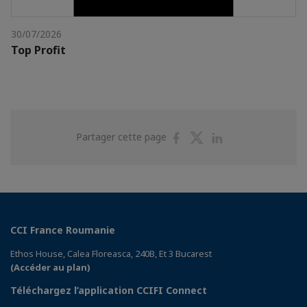
30/07/2026
Top Profit
Partager
Partager
Partager
Partager cette page
sur
sur
sur
Facebook
Twitter
Linkedin
CCI France Roumanie
Ethos House, Calea Floreasca, 240B, Et 3 Bucarest
(Accéder au plan)
Téléchargez l’application CCIFI Connect