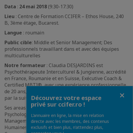
Data
:
24 mai 2018
(9:30-17:30)
Lieu
: Centre de Formation CCIFER – Ethos House, 240
B, 3ème étage, Bucarest.
Langue
: roumain
Public cible
: Middle et Senior Management; Des
professionnels travaillant dans et avec des équipes
multiculturelles
Notre formateur
: Claudia DESJARDINS est
Psychothérapeute Interculturel & Jungienne, accrédité
en France, Roumanie et en Suisse, Exécutive Coach &
Certified MBTI®, avec une expérience professionnelle
de 20 ans, accumulé principalement en Roumanie et
Fermer
Découvrez votre espace
par la suite, en France et au Canada.
privé sur ccifer.ro !
Ses areas d’expertise sont: Psychologie Interculturelle,
Psychologie Analytique, Exécutive Coaching,
L’annuaire en ligne, la mise en relation
Management Interculturel, Consultance Ressources
directe avec les membres, des contenus
Humaines, Business Développent, Techniques de
exclusifs et bien plus, n’attendez plus,