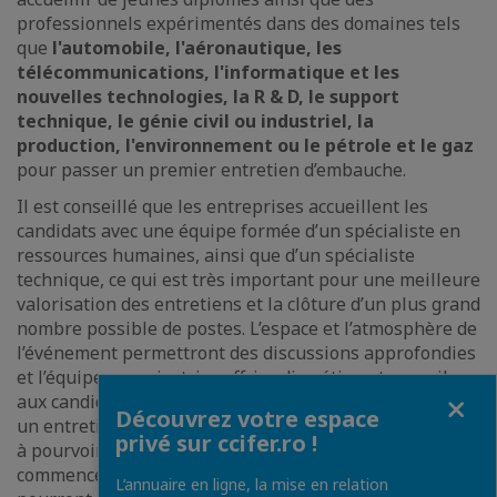
professionnels expérimentés dans des domaines tels
que
l'automobile, l'aéronautique, les
télécommunications, l'informatique et les
nouvelles technologies, la R & D, le support
technique, le génie civil ou industriel, la
production, l'environnement ou le pétrole et le gaz
pour passer un premier entretien d’embauche.
Il est conseillé que les entreprises accueillent les
candidats avec une équipe formée d’un spécialiste en
ressources humaines, ainsi que d’un spécialiste
technique, ce qui est très important pour une meilleure
valorisation des entretiens et la clôture d’un plus grand
nombre possible de postes. L’espace et l’atmosphère de
l’événement permettront des discussions approfondies
et l’équipe organisatrice offrira discrétion et conseils
Fermer
aux candidats qui s’inscriront à l’avance pour demander
Découvrez votre espace
un entretien avec un employeur désigné pour un poste
privé sur ccifer.ro !
à pourvoir spécifique. Les inscriptions des candidats
commencent le 1er septembre 2019, date à laquelle ils
L’annuaire en ligne, la mise en relation