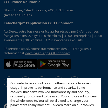
CCI France Roumanie
Ethos House, Calea Floreasca, 240B, Et 3 Bucarest
(Accéder au plan)
Téléchargez l’application CCIFI Connect
Accélérez votre business grâce au 1er réseau privé d'entreprises
françaises dans 95 pays : 120 chambres | 33 000 entreprises | 4 000
événements | 300 comités | 1 200 avantages exclusifs
Réservée exclusivement aux membres des CCI Françaises à
l'International,
découvrez l'app CCIFI Connect
.
Our website uses cookies and others trackers to ease it
usage, improve its performance and security. Some
cookies, that don't involved functionnality and security,
required your consent to be used. Your choices will concern
the whole website. You will be allowed to change your
parameters at any moment. To learn more on our cookies