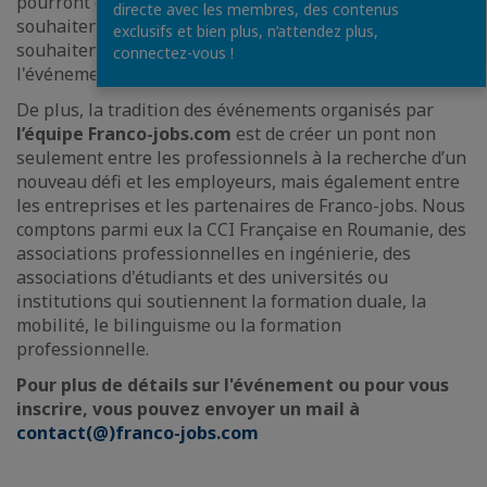
pourront choisir en ligne les offres auxquelles ils
directe avec les membres, des contenus
souhaitent postuler et quelles entreprises ils
exclusifs et bien plus, n’attendez plus,
souhaitent rencontrer en face-à-face lors de
connectez-vous !
l'événement.
De plus, la tradition des événements organisés par
l’équipe Franco-jobs.com
est de créer un pont non
seulement entre les professionnels à la recherche d’un
nouveau défi et les employeurs, mais également entre
les entreprises et les partenaires de Franco-jobs. Nous
comptons parmi eux la CCI Française en Roumanie, des
associations professionnelles en ingénierie, des
associations d'étudiants et des universités ou
institutions qui soutiennent la formation duale, la
mobilité, le bilinguisme ou la formation
professionnelle.
Pour plus de détails sur l'événement ou pour vous
inscrire, vous pouvez envoyer un mail à
contact(@)franco-jobs.com