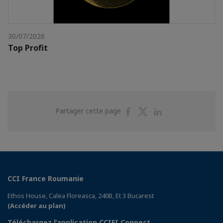
30/07/2026
Top Profit
Partager
Partager
Partager
Partager cette page
sur
sur
sur
Facebook
Twitter
Linkedin
CCI France Roumanie
Ethos House, Calea Floreasca, 240B, Et 3 Bucarest
(Accéder au plan)
Téléchargez l’application CCIFI Connect