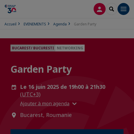
CONNEXION
RECHERCH
Men
Accueil
EVENEMENTS
Agenda
Garden Party
BUCAREST/ BUCURESTI
NETWORKING
Garden Party
Le 16 juin 2025 de 19h00 à 21h30
(UTC+3)
Ajouter à mon agenda
Bucarest, Roumanie