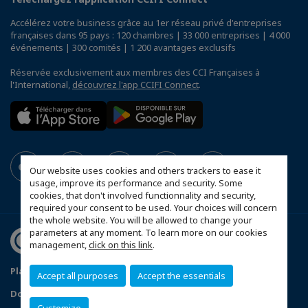
Accélérez votre business grâce au 1er réseau privé d'entreprises
françaises dans 95 pays : 120 chambres | 33 000 entreprises | 4 000
événements | 300 comités | 1 200 avantages exclusifs
Réservée exclusivement aux membres des CCI Françaises à
l'International,
découvrez l'app CCIFI Connect
.
Our website uses cookies and others trackers to ease it
usage, improve its performance and security. Some
cookies, that don't involved functionnality and security,
required your consent to be used. Your choices will concern
the whole website. You will be allowed to change your
parameters at any moment. To learn more on our cookies
management,
click on this link
.
Plan du site
Statut CCIFER
Mentions légales
Accept all purposes
Accept the essentials
Données personnelles
FAQ espace privé