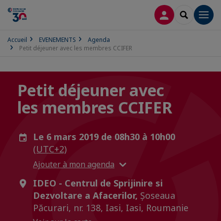
CONNEXION
RECHERCH
Men
Accueil
EVENEMENTS
Agenda
Petit déjeuner avec les membres CCIFER
Petit déjeuner avec
les membres CCIFER
Le 6 mars 2019 de 08h30 à 10h00
(UTC+2)
Ajouter à mon agenda
IDEO - Centrul de Sprijinire si
Dezvoltare a Afacerilor,
Șoseaua
Păcurari, nr. 138, Iasi, Iasi, Roumanie