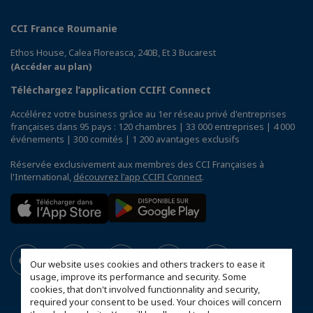
CCI France Roumanie
Ethos House, Calea Floreasca, 240B, Et 3 Bucarest
(Accéder au plan)
Téléchargez l’application CCIFI Connect
Accélérez votre business grâce au 1er réseau privé d'entreprises
françaises dans 95 pays : 120 chambres | 33 000 entreprises | 4 000
événements | 300 comités | 1 200 avantages exclusifs
Réservée exclusivement aux membres des CCI Françaises à
l'International,
découvrez l'app CCIFI Connect
.
Our website uses cookies and others trackers to ease it
usage, improve its performance and security. Some
cookies, that don't involved functionnality and security,
required your consent to be used. Your choices will concern